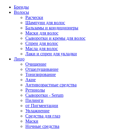
Бренды
Волосы
Расчески
Шампуни для волос
Бальзамы и кондиционеры
Маски для волос
Сыворотки и кремы для волос
Спреи для волос
Масла для волос
Лаки и спреи для укладки
Лицо
Очищение
Отшелушивание
Тонизирование
Акне
Антивозрастные средства
Ретинолы
Сыворотки - Serum
Пилинги
от Пигментации
Увлажнение
Средства для глаз
Маски
Ночные средства