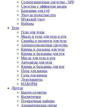
Солнцезащитные средства - SPF
Средства c эффектом загара
Бальзамы для губ
Уход за полостью рта
Мужской уход
Наборы
Тело
Гели для душа
Мыло и гели для тела и рук
Скрабы и пилинги для тела
Антицеллюлитные средства
Кремы и лосьоны для тела
Кремы и бальзамы для рук
Масла для тела и рук
Автозагар для тела
Кремы и бальзамы для ног
Пена для ванны
Соль для ванны
Дезодоранты
НАБОРЫ
Другое
Бьюти-гаджеты
Косметички
Подарочные наборы
Ароматические свечи