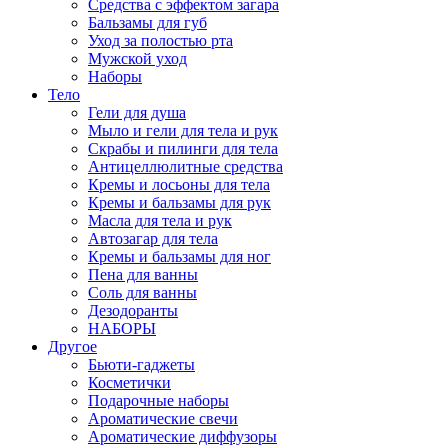
Средства c эффектом загара
Бальзамы для губ
Уход за полостью рта
Мужской уход
Наборы
Тело
Гели для душа
Мыло и гели для тела и рук
Скрабы и пилинги для тела
Антицеллюлитные средства
Кремы и лосьоны для тела
Кремы и бальзамы для рук
Масла для тела и рук
Автозагар для тела
Кремы и бальзамы для ног
Пена для ванны
Соль для ванны
Дезодоранты
НАБОРЫ
Другое
Бьюти-гаджеты
Косметички
Подарочные наборы
Ароматические свечи
Ароматические диффузоры