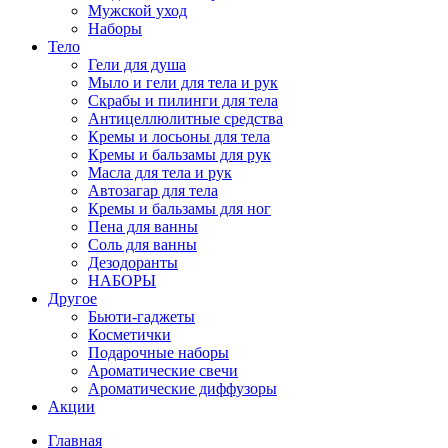
Мужской уход
Наборы
Тело
Гели для душа
Мыло и гели для тела и рук
Скрабы и пилинги для тела
Антицеллюлитные средства
Кремы и лосьоны для тела
Кремы и бальзамы для рук
Масла для тела и рук
Автозагар для тела
Кремы и бальзамы для ног
Пена для ванны
Соль для ванны
Дезодоранты
НАБОРЫ
Другое
Бьюти-гаджеты
Косметички
Подарочные наборы
Ароматические свечи
Ароматические диффузоры
Акции
Главная