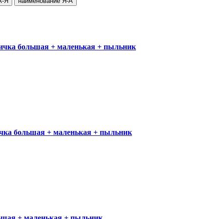
А-Я
наименование Я-А
а большая + маленькая + пыльник
 большая + маленькая + пыльник
ая + маленькая + пыльник