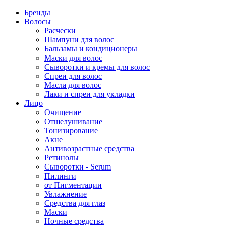
Бренды
Волосы
Расчески
Шампуни для волос
Бальзамы и кондиционеры
Маски для волос
Сыворотки и кремы для волос
Спреи для волос
Масла для волос
Лаки и спреи для укладки
Лицо
Очищение
Отшелушивание
Тонизирование
Акне
Антивозрастные средства
Ретинолы
Сыворотки - Serum
Пилинги
от Пигментации
Увлажнение
Средства для глаз
Маски
Ночные средства