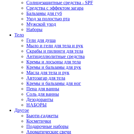
Солнцезащитные средства - SPF
Средства c эффектом загара
Бальзамы для губ
Уход за полостью рта
Мужской уход
Наборы
Тело
Гели для душа
Мыло и гели для тела и рук
Скрабы и пилинги для тела
Антицеллюлитные средства
Кремы и лосьоны для тела
Кремы и бальзамы для рук
Масла для тела и рук
Автозагар для тела
Кремы и бальзамы для ног
Пена для ванны
Соль для ванны
Дезодоранты
НАБОРЫ
Другое
Бьюти-гаджеты
Косметички
Подарочные наборы
Ароматические свечи