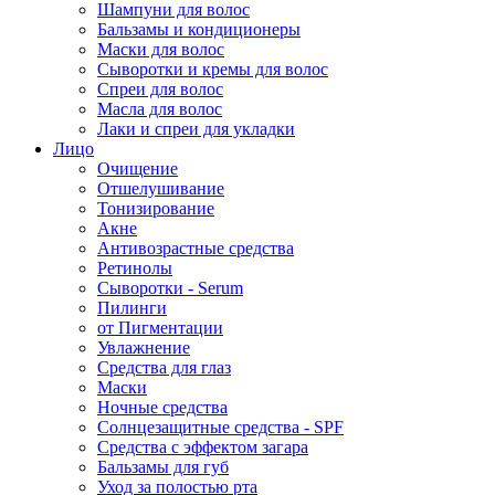
Шампуни для волос
Бальзамы и кондиционеры
Маски для волос
Сыворотки и кремы для волос
Спреи для волос
Масла для волос
Лаки и спреи для укладки
Лицо
Очищение
Отшелушивание
Тонизирование
Акне
Антивозрастные средства
Ретинолы
Сыворотки - Serum
Пилинги
от Пигментации
Увлажнение
Средства для глаз
Маски
Ночные средства
Солнцезащитные средства - SPF
Средства c эффектом загара
Бальзамы для губ
Уход за полостью рта