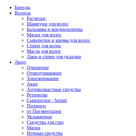
Бренды
Волосы
Расчески
Шампуни для волос
Бальзамы и кондиционеры
Маски для волос
Сыворотки и кремы для волос
Спреи для волос
Масла для волос
Лаки и спреи для укладки
Лицо
Очищение
Отшелушивание
Тонизирование
Акне
Антивозрастные средства
Ретинолы
Сыворотки - Serum
Пилинги
от Пигментации
Увлажнение
Средства для глаз
Маски
Ночные средства