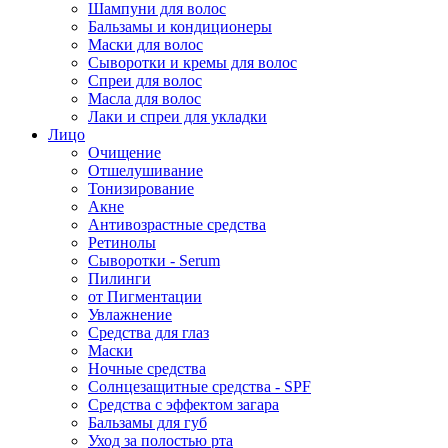
Шампуни для волос
Бальзамы и кондиционеры
Маски для волос
Сыворотки и кремы для волос
Спреи для волос
Масла для волос
Лаки и спреи для укладки
Лицо
Очищение
Отшелушивание
Тонизирование
Акне
Антивозрастные средства
Ретинолы
Сыворотки - Serum
Пилинги
от Пигментации
Увлажнение
Средства для глаз
Маски
Ночные средства
Солнцезащитные средства - SPF
Средства c эффектом загара
Бальзамы для губ
Уход за полостью рта