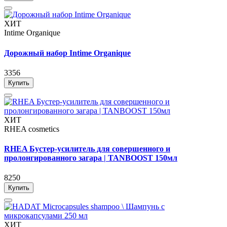
ХИТ
Intime Organique
Дорожный набор Intime Organique
3356
Купить
ХИТ
RHEA cosmetics
RHEA Бустер-усилитель для совершенного и
пролонгированного загара | TANBOOST 150мл
8250
Купить
ХИТ