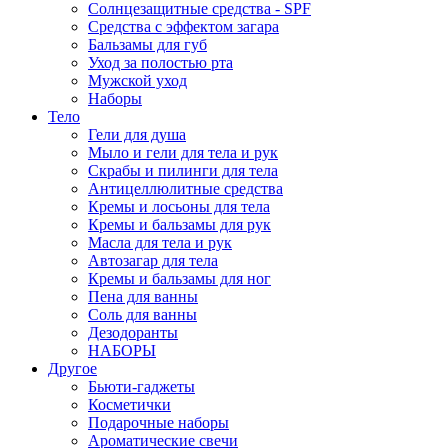
Солнцезащитные средства - SPF
Средства c эффектом загара
Бальзамы для губ
Уход за полостью рта
Мужской уход
Наборы
Тело
Гели для душа
Мыло и гели для тела и рук
Скрабы и пилинги для тела
Антицеллюлитные средства
Кремы и лосьоны для тела
Кремы и бальзамы для рук
Масла для тела и рук
Автозагар для тела
Кремы и бальзамы для ног
Пена для ванны
Соль для ванны
Дезодоранты
НАБОРЫ
Другое
Бьюти-гаджеты
Косметички
Подарочные наборы
Ароматические свечи