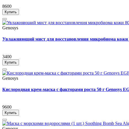
8600
Купить
Genosys
Увлажняющий мист для восстановления микробиома ко
3400
Купить
Genosys
Кислородная крем-маска с факторами роста 50 г Genosys E
9600
Купить
Genosys