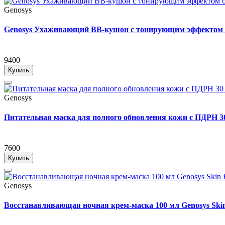
Genosys
Genosys Ухаживающий BB-кушон с тонирующим эффекто
9400
Купить
Genosys
Питательная маска для полного обновления кожи с П
7600
Купить
Genosys
Восстанавливающая ночная крем-маска 100 мл Genosys Skin