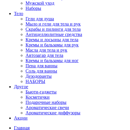
Мужской уход
Наборы
Тело
Гели для душа
Мыло и гели для тела и рук
Скрабы и пилинги для тела
Антицеллюлитные средства
Кремы и лосьоны для тела
Кремы и бальзамы для рук
Масла для тела и рук
Автозагар для тела
Кремы и бальзамы для ног
Пена для ванны
Соль для ванны
Дезодоранты
НАБОРЫ
Другое
Бьюти-гаджеты
Косметички
Подарочные наборы
Ароматические свечи
Ароматические диффузоры
Акции
Главная