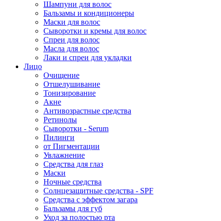
Шампуни для волос
Бальзамы и кондиционеры
Маски для волос
Сыворотки и кремы для волос
Спреи для волос
Масла для волос
Лаки и спреи для укладки
Лицо
Очищение
Отшелушивание
Тонизирование
Акне
Антивозрастные средства
Ретинолы
Сыворотки - Serum
Пилинги
от Пигментации
Увлажнение
Средства для глаз
Маски
Ночные средства
Солнцезащитные средства - SPF
Средства c эффектом загара
Бальзамы для губ
Уход за полостью рта