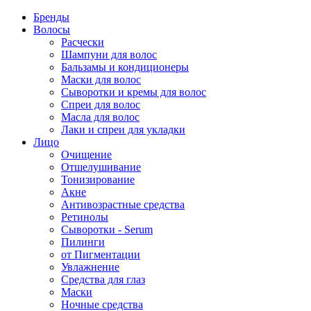
Бренды
Волосы
Расчески
Шампуни для волос
Бальзамы и кондиционеры
Маски для волос
Сыворотки и кремы для волос
Спреи для волос
Масла для волос
Лаки и спреи для укладки
Лицо
Очищение
Отшелушивание
Тонизирование
Акне
Антивозрастные средства
Ретинолы
Сыворотки - Serum
Пилинги
от Пигментации
Увлажнение
Средства для глаз
Маски
Ночные средства