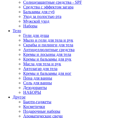
Солнцезащитные средства - SPF
Средства c эффектом загара
Бальзамы для губ
Уход за полостью рта
Мужской уход
Наборы
Тело
Гели для душа
Мыло и гели для тела и рук
Скрабы и пилинги для тела
Антицеллюлитные средства
Кремы и лосьоны для тела
Кремы и бальзамы для рук
Масла для тела и рук
Автозагар для тела
Кремы и бальзамы для ног
Пена для ванны
Соль для ванны
Дезодоранты
НАБОРЫ
Другое
Бьюти-гаджеты
Косметички
Подарочные наборы
Ароматические свечи