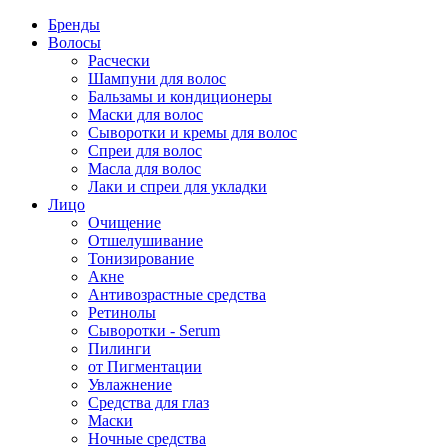
Бренды
Волосы
Расчески
Шампуни для волос
Бальзамы и кондиционеры
Маски для волос
Сыворотки и кремы для волос
Спреи для волос
Масла для волос
Лаки и спреи для укладки
Лицо
Очищение
Отшелушивание
Тонизирование
Акне
Антивозрастные средства
Ретинолы
Сыворотки - Serum
Пилинги
от Пигментации
Увлажнение
Средства для глаз
Маски
Ночные средства