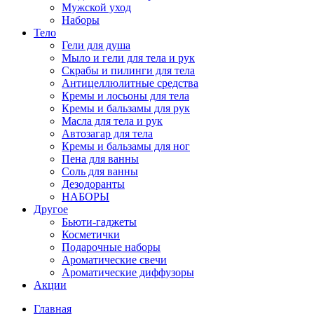
Мужской уход
Наборы
Тело
Гели для душа
Мыло и гели для тела и рук
Скрабы и пилинги для тела
Антицеллюлитные средства
Кремы и лосьоны для тела
Кремы и бальзамы для рук
Масла для тела и рук
Автозагар для тела
Кремы и бальзамы для ног
Пена для ванны
Соль для ванны
Дезодоранты
НАБОРЫ
Другое
Бьюти-гаджеты
Косметички
Подарочные наборы
Ароматические свечи
Ароматические диффузоры
Акции
Главная