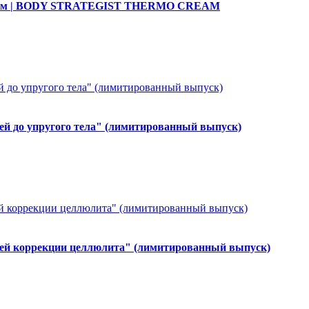
рем | BODY STRATEGIST THERMO CREAM
й до упругого тела" (лимитированный выпуск)
ей коррекции целлюлита" (лимитированный выпуск)