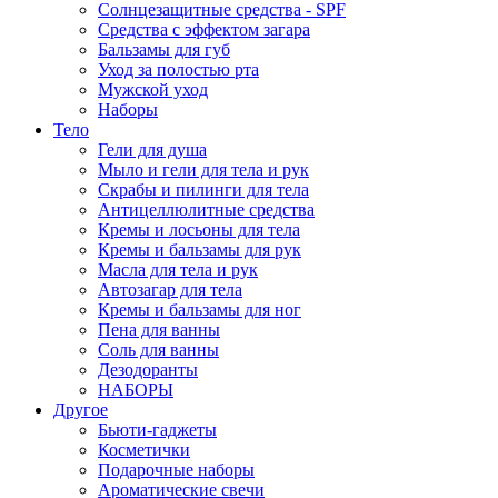
Солнцезащитные средства - SPF
Средства c эффектом загара
Бальзамы для губ
Уход за полостью рта
Мужской уход
Наборы
Тело
Гели для душа
Мыло и гели для тела и рук
Скрабы и пилинги для тела
Антицеллюлитные средства
Кремы и лосьоны для тела
Кремы и бальзамы для рук
Масла для тела и рук
Автозагар для тела
Кремы и бальзамы для ног
Пена для ванны
Соль для ванны
Дезодоранты
НАБОРЫ
Другое
Бьюти-гаджеты
Косметички
Подарочные наборы
Ароматические свечи