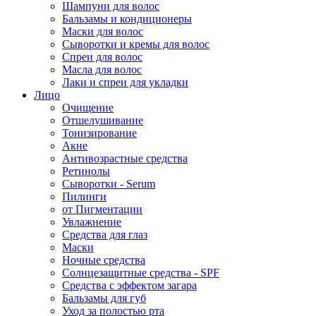
Шампуни для волос
Бальзамы и кондиционеры
Маски для волос
Сыворотки и кремы для волос
Спреи для волос
Масла для волос
Лаки и спреи для укладки
Лицо
Очищение
Отшелушивание
Тонизирование
Акне
Антивозрастные средства
Ретинолы
Сыворотки - Serum
Пилинги
от Пигментации
Увлажнение
Средства для глаз
Маски
Ночные средства
Солнцезащитные средства - SPF
Средства c эффектом загара
Бальзамы для губ
Уход за полостью рта