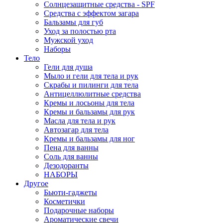
Солнцезащитные средства - SPF
Средства c эффектом загара
Бальзамы для губ
Уход за полостью рта
Мужской уход
Наборы
Тело
Гели для душа
Мыло и гели для тела и рук
Скрабы и пилинги для тела
Антицеллюлитные средства
Кремы и лосьоны для тела
Кремы и бальзамы для рук
Масла для тела и рук
Автозагар для тела
Кремы и бальзамы для ног
Пена для ванны
Соль для ванны
Дезодоранты
НАБОРЫ
Другое
Бьюти-гаджеты
Косметички
Подарочные наборы
Ароматические свечи