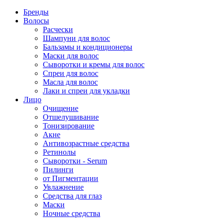
Бренды
Волосы
Расчески
Шампуни для волос
Бальзамы и кондиционеры
Маски для волос
Сыворотки и кремы для волос
Спреи для волос
Масла для волос
Лаки и спреи для укладки
Лицо
Очищение
Отшелушивание
Тонизирование
Акне
Антивозрастные средства
Ретинолы
Сыворотки - Serum
Пилинги
от Пигментации
Увлажнение
Средства для глаз
Маски
Ночные средства