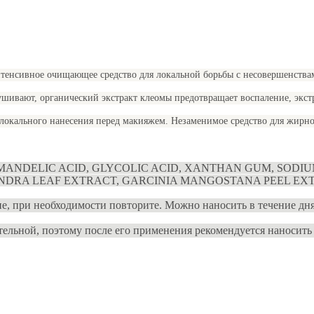
тенсивное очищающее средство для локальной борьбы с несовершенства
ушивают, органический экстракт клеомы предотвращает воспаление, экстр
локального нанесения перед макияжем. Незаменимое средство для жирной
, MANDELIC ACID, GLYCOLIC ACID, XANTHAN GUM, SODI
DRA LEAF EXTRACT, GARCINIA MANGOSTANA PEEL EX
е, при необходимости повторите. Можно наносить в течение дня
ельной, поэтому после его применения рекомендуется наносить