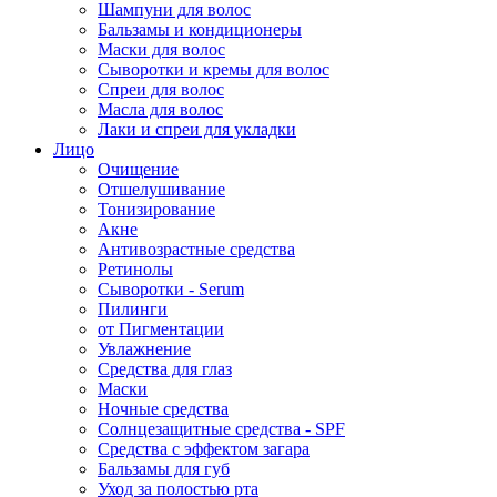
Шампуни для волос
Бальзамы и кондиционеры
Маски для волос
Сыворотки и кремы для волос
Спреи для волос
Масла для волос
Лаки и спреи для укладки
Лицо
Очищение
Отшелушивание
Тонизирование
Акне
Антивозрастные средства
Ретинолы
Сыворотки - Serum
Пилинги
от Пигментации
Увлажнение
Средства для глаз
Маски
Ночные средства
Солнцезащитные средства - SPF
Средства c эффектом загара
Бальзамы для губ
Уход за полостью рта