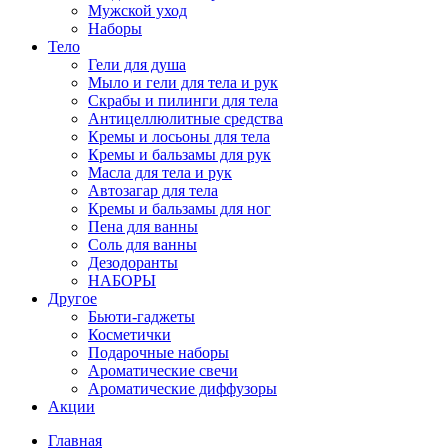
Мужской уход
Наборы
Тело
Гели для душа
Мыло и гели для тела и рук
Скрабы и пилинги для тела
Антицеллюлитные средства
Кремы и лосьоны для тела
Кремы и бальзамы для рук
Масла для тела и рук
Автозагар для тела
Кремы и бальзамы для ног
Пена для ванны
Соль для ванны
Дезодоранты
НАБОРЫ
Другое
Бьюти-гаджеты
Косметички
Подарочные наборы
Ароматические свечи
Ароматические диффузоры
Акции
Главная