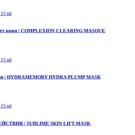
цвет кожи | COMPLEXION CLEARING MASQUE
ияния | HYDRAMEMORY HYDRA PLUMP MASK
СТВИЯ | SUBLIME SKIN LIFT-MASK