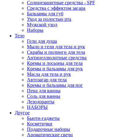
Солнцезащитные средства - SPF
Средства c эффектом загара
Бальзамы для губ
Уход за полостью рта
Мужской уход
Наборы
Тело
Гели для душа
Мыло и гели для тела и рук
Скрабы и пилинги для тела
Антицеллюлитные средства
Кремы и лосьоны для тела
Кремы и бальзамы для рук
Масла для тела и рук
Автозагар для тела
Кремы и бальзамы для ног
Пена для ванны
Соль для ванны
Дезодоранты
НАБОРЫ
Другое
Бьюти-гаджеты
Косметички
Подарочные наборы
Ароматические свечи