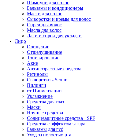
Шампуни для волос
Бальзамы и кондиционеры
Маски для волос
Сыворотки и кремы для волос
Спреи для волос
Масла для волос
Лаки и спреи для укладки
Лицо
Очищение
Отшелушивание
Тонизирование
Акне
Антивозрастные средства
Ретинолы
Сыворотки - Serum
Пилинги
от Пигментации
Увлажнение
Средства для глаз
Маски
Ночные средства
Солнцезащитные средства - SPF
Средства c эффектом загара
Бальзамы для губ
Уход за полостью рта