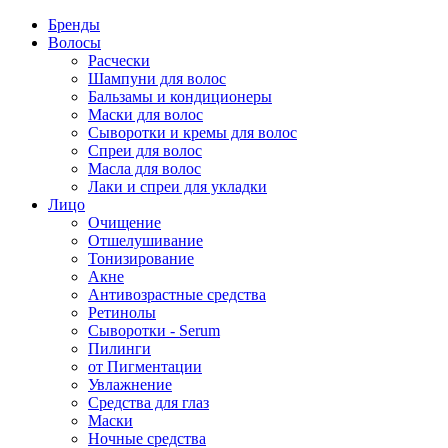
Бренды
Волосы
Расчески
Шампуни для волос
Бальзамы и кондиционеры
Маски для волос
Сыворотки и кремы для волос
Спреи для волос
Масла для волос
Лаки и спреи для укладки
Лицо
Очищение
Отшелушивание
Тонизирование
Акне
Антивозрастные средства
Ретинолы
Сыворотки - Serum
Пилинги
от Пигментации
Увлажнение
Средства для глаз
Маски
Ночные средства