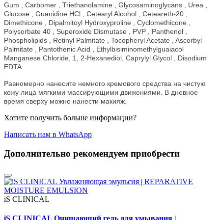
Gum , Carbomer , Triethanolamine , Glycosaminoglycans , Urea ,
Glucose , Guanidine HCl , Cetearyl Alcohol , Ceteareth-20 ,
Dimethicone , Dipalmitoyl Hydroxyproline , Cyclomethicone ,
Polysorbate 40 , Superoxide Dismutase , PVP , Panthenol ,
Phospholipids , Retinyl Palmitate , Tocopheryl Acetate , Ascorbyl
Palmitate , Pantothenic Acid , Ethylbisiminomethylguaiacol
Manganese Chloride, 1, 2-Hexanediol, Caprylyl Glycol , Disodium
EDTA.
Равномерно нанесите немного кремового средства на чистую
кожу лица мягкими массирующими движениями.
В дневное
время сверху можно нанести макияж.
Хотите получить больше информации?
Написать нам в WhatsApp
Дополнительно рекомендуем приобрести
iS CLINICAL
iS CLINICAL Очищающий гель для умывания |