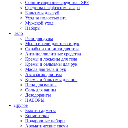
Солнцезащитные средства - SPF
Средства c эффектом загара
Бальзамы для губ
Уход за полостью рта
Мужской уход
Наборы
Тело
Гели для душа
Мыло и гели для тела и рук
Скрабы и пилинги для тела
Антицеллюлитные средства
Кремы и лосьоны для тела
Кремы и бальзамы для рук
Масла для тела и рук
Автозагар для тела
Кремы и бальзамы для ног
Пена для ванны
Соль для ванны
Дезодоранты
НАБОРЫ
Другое
Бьюти-гаджеты
Косметички
Подарочные наборы
Ароматические свечи