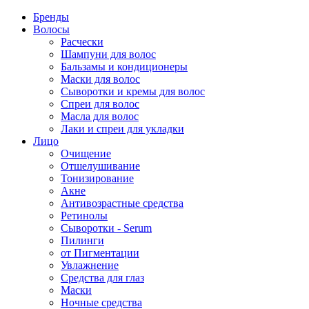
Бренды
Волосы
Расчески
Шампуни для волос
Бальзамы и кондиционеры
Маски для волос
Сыворотки и кремы для волос
Спреи для волос
Масла для волос
Лаки и спреи для укладки
Лицо
Очищение
Отшелушивание
Тонизирование
Акне
Антивозрастные средства
Ретинолы
Сыворотки - Serum
Пилинги
от Пигментации
Увлажнение
Средства для глаз
Маски
Ночные средства