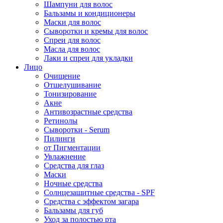
Шампуни для волос
Бальзамы и кондиционеры
Маски для волос
Сыворотки и кремы для волос
Спреи для волос
Масла для волос
Лаки и спреи для укладки
Лицо
Очищение
Отшелушивание
Тонизирование
Акне
Антивозрастные средства
Ретинолы
Сыворотки - Serum
Пилинги
от Пигментации
Увлажнение
Средства для глаз
Маски
Ночные средства
Солнцезащитные средства - SPF
Средства c эффектом загара
Бальзамы для губ
Уход за полостью рта