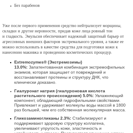
Без парабенов
Уже после первого применения средство нейтрализует морщины,
складки и другие неровности, придав коже лица ровный тон
и гладкость. Эмульсия обеспечивает надежный защитный барьер от
агрессивных внешних факторов экстремального уровня, а также ее
можно использовать в качестве средства для подготовки кожи к
нанесению макияжа и проведению косметических процедур.
Extremozymes® (Экстремозимы)
13.0%:
Запатентованная комбинация экстремофильных
энзимов, которая защищает от повреждений и
восстанавливает протеины и структуру ДНК, что
клинически доказано.
Гиалуронат натрия (гиалуроновая кислота
растительного происхождения) 5.0%:
Увлажняющий
компон
ент, обладающий гидрофильными свойствами.
Привлекает и удерживает молекулы воды массой в 18
00
раз большей, чем его собственная молекулярная масса.
Гликозаминогликаны 2.3%:
Стабилизируют и
поддерживают здоровую структуру коллагена,
увеличивают упругость кожи, эластичность и