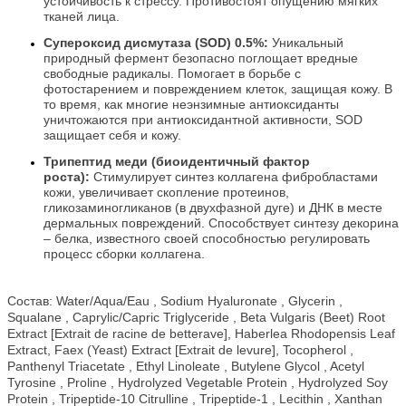
устойчивость
к стрессу. Противостоят опущению мягких
тканей лица.
Супероксид дисмутаза (SOD) 0.5%:
Уникальный
природный фермент безопасно поглощает вредные
свободные радикалы. Помогает в борьбе
с
фотостарением и повреждением клеток, защищая кожу. В
то время, как многие неэнзимные антиоксиданты
уничтожаются при антиоксидантной активности, SOD
защищает себя и кожу.
Трипептид меди (биоидентичный фактор
роста):
Стимулирует синтез коллагена фибробластами
кожи, увеличивает скопление протеинов,
гликозаминогликанов
(в двухфазной дуге) и ДНК в месте
дермальных повреждений. Способствует синтезу декорина
– белка, известного своей способностью регулировать
процесс сборки коллагена.
Состав: Water/Aqua/Eau , Sodium Hyaluronate , Glycerin ,
Squalane , Caprylic/Capric Triglyceride , Beta Vulgaris (Beet) Root
Extract [Extrait de racine de betterave], Haberlea Rhodopensis Leaf
Extract, Faex (Yeast) Extract [Extrait de levure], Tocopherol ,
Panthenyl Triacetate , Ethyl Linoleate , Butylene Glycol , Acetyl
Tyrosine , Proline , Hydrolyzed Vegetable Protein , Hydrolyzed Soy
Protein , Tripeptide-10 Citrulline , Tripeptide-1 , Lecithin , Xanthan