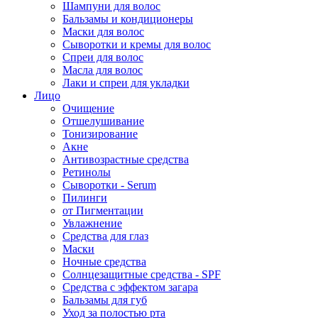
Шампуни для волос
Бальзамы и кондиционеры
Маски для волос
Сыворотки и кремы для волос
Спреи для волос
Масла для волос
Лаки и спреи для укладки
Лицо
Очищение
Отшелушивание
Тонизирование
Акне
Антивозрастные средства
Ретинолы
Сыворотки - Serum
Пилинги
от Пигментации
Увлажнение
Средства для глаз
Маски
Ночные средства
Солнцезащитные средства - SPF
Средства c эффектом загара
Бальзамы для губ
Уход за полостью рта