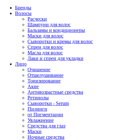
Бренды
Волосы
Расчески
Шампуни для волос
Бальзамы и кондиционеры
Маски для волос
Сыворотки и кремы для волос
Спреи для волос
Масла для волос
Лаки и спреи для укладки
Лицо
Очищение
Отшелушивание
Тонизирование
Акне
Антивозрастные средства
Ретинолы
Сыворотки - Serum
Пилинги
от Пигментации
Увлажнение
Средства для глаз
Маски
Ночные средства