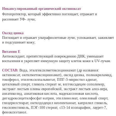
Инкапсулированный органический октиноксат 
Фотопротектор, который эффективно поглощает, отражает и 
рассеивает УФ- лучи;

Поглощает и отражает ультрафиолетовые лучи; успокаивает, заживляет 
Витамин Е
Антиоксидант, препятствующий повреждению ДНК; уменьшает 
воспаления и укрепляет иммунную защиту клеток кожи к UV-лучам.
СОСТАВ:
Вода, этилгексилметоксициннамат (др названия:
октиноксат, октилметоксициннамат), оксид цинка, полиакриламид,
токоферол, этилгексилпальмитат, ППГ-3-миристил адипат,
цетиловый спирт, гликоль стереат se, вп/гексадецен сополимер,
экстракт листьев оливы европейской, экстракт листьев алоэ-вера,
азиатикозид, азиатиковая кислота, мадекассоновая кислота,
дигидроксицетилфосфат натрия, этиллинолеат, олеиловый спирт,
глицерилстеарат, октилдодецил неопентаноат, каприлил гликоль,
гексиленгликоль, ПЭГ-100 стереат, c13-14 изопарафин, лаурет-7,
феноксиэтанол.