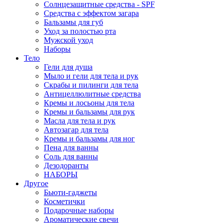
Солнцезащитные средства - SPF
Средства c эффектом загара
Бальзамы для губ
Уход за полостью рта
Мужской уход
Наборы
Тело
Гели для душа
Мыло и гели для тела и рук
Скрабы и пилинги для тела
Антицеллюлитные средства
Кремы и лосьоны для тела
Кремы и бальзамы для рук
Масла для тела и рук
Автозагар для тела
Кремы и бальзамы для ног
Пена для ванны
Соль для ванны
Дезодоранты
НАБОРЫ
Другое
Бьюти-гаджеты
Косметички
Подарочные наборы
Ароматические свечи