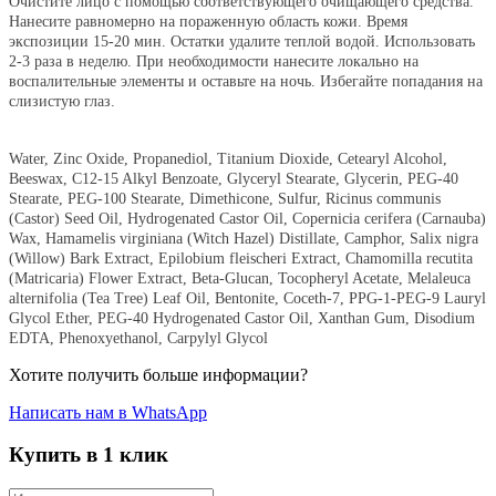
Очистите лицо с помощью соответствующего очищающего средства.
Нанесите равномерно на пораженную область кожи. Время
экспозиции 15-20 мин. Остатки удалите теплой водой. Использовать
2-3 раза в неделю. При необходимости нанесите локально на
воспалительные элементы и оставьте на ночь. Избегайте попадания на
слизистую глаз.
Water, Zinc Oxide, Propanediol, Titanium Dioxide, Cetearyl Alcohol,
Beeswax, C12-15 Alkyl Benzoate, Glyceryl Stearate, Glycerin, PEG-40
Stearate, PEG-100 Stearate, Dimethicone, Sulfur, Ricinus communis
(Castor) Seed Oil, Hydrogenated Castor Oil, Copernicia cerifera (Carnauba)
Wax, Hamamelis virginiana (Witch Hazel) Distillate, Camphor, Salix nigra
(Willow) Bark Extract, Epilobium fleischeri Extract, Chamomilla recutita
(Matricaria) Flower Extract, Beta-Glucan, Tocopheryl Acetate, Melaleuca
alternifolia (Tea Tree) Leaf Oil, Bentonite, Coceth-7, PPG-1-PEG-9 Lauryl
Glycol Ether, PEG-40 Hydrogenated Castor Oil, Xanthan Gum, Disodium
EDTA, Phenoxyethanol, Carpylyl Glycol
Хотите получить больше информации?
Написать нам в WhatsApp
Купить в 1 клик