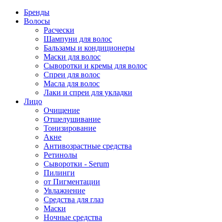
Бренды
Волосы
Расчески
Шампуни для волос
Бальзамы и кондиционеры
Маски для волос
Сыворотки и кремы для волос
Спреи для волос
Масла для волос
Лаки и спреи для укладки
Лицо
Очищение
Отшелушивание
Тонизирование
Акне
Антивозрастные средства
Ретинолы
Сыворотки - Serum
Пилинги
от Пигментации
Увлажнение
Средства для глаз
Маски
Ночные средства