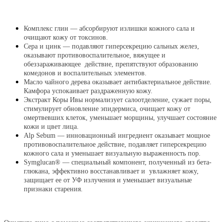
Комплекс глин — абсорбируют излишки кожного сала и
очищают кожу от токсинов.
Сера и цинк — подавляют гиперсекрецию сальных желез,
оказывают противовоспалительное, вяжущее и
обеззараживающее действие, препятствуют образованию
комедонов и воспалительных элементов.
Масло чайного дерева оказывает антибактериальное действие.
Камфора успокаивает раздраженную кожу.
Экстракт Коры Ивы нормализует салоотделение, сужает поры,
стимулирует обновление эпидермиса, очищает кожу от
омертвевших клеток, уменьшает морщины, улучшает состояние
кожи и цвет лица.
Alp Sebum — инновационный ингредиент оказывает мощное
противовоспалительное действие, подавляет гиперсекрецию
кожного сала и уменьшает визуальную выраженность пор.
Symglucan® — специальный компонент, полученный из бета-
глюкана, эффективно восстанавливает и увлажняет кожу,
защищает ее от УФ излучения и уменьшает визуальные
признаки старения.