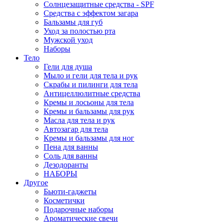
Солнцезащитные средства - SPF
Средства c эффектом загара
Бальзамы для губ
Уход за полостью рта
Мужской уход
Наборы
Тело
Гели для душа
Мыло и гели для тела и рук
Скрабы и пилинги для тела
Антицеллюлитные средства
Кремы и лосьоны для тела
Кремы и бальзамы для рук
Масла для тела и рук
Автозагар для тела
Кремы и бальзамы для ног
Пена для ванны
Соль для ванны
Дезодоранты
НАБОРЫ
Другое
Бьюти-гаджеты
Косметички
Подарочные наборы
Ароматические свечи