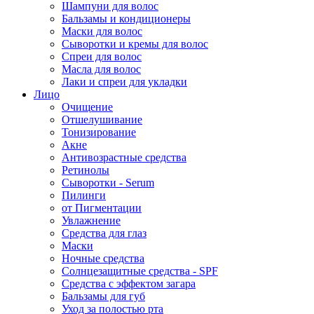
Шампуни для волос
Бальзамы и кондиционеры
Маски для волос
Сыворотки и кремы для волос
Спреи для волос
Масла для волос
Лаки и спреи для укладки
Лицо
Очищение
Отшелушивание
Тонизирование
Акне
Антивозрастные средства
Ретинолы
Сыворотки - Serum
Пилинги
от Пигментации
Увлажнение
Средства для глаз
Маски
Ночные средства
Солнцезащитные средства - SPF
Средства c эффектом загара
Бальзамы для губ
Уход за полостью рта