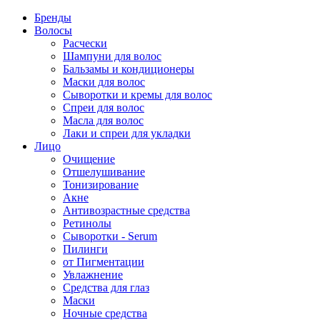
Бренды
Волосы
Расчески
Шампуни для волос
Бальзамы и кондиционеры
Маски для волос
Сыворотки и кремы для волос
Спреи для волос
Масла для волос
Лаки и спреи для укладки
Лицо
Очищение
Отшелушивание
Тонизирование
Акне
Антивозрастные средства
Ретинолы
Сыворотки - Serum
Пилинги
от Пигментации
Увлажнение
Средства для глаз
Маски
Ночные средства