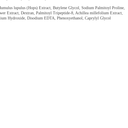
Humulus lupulus (Hops) Extract, Butylene Glycol, Sodium Palmitoyl Proline,
wer Extract, Dextran, Palmitoyl Tripeptide-8, Achillea millefolium Extract,
, Sodium Hydroxide, Disodium EDTA, Phenoxyethanol, Caprylyl Glycol