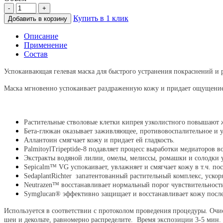
-
+
Купить в 1 клик
Добавить в корзину
Описание
Применение
Состав
Успокаивающая гелевая маска для быстрого устранения покраснений и
Маска мгновенно успокаивает раздраженную кожу и придает ощущение
Растительные стволовые клетки кипрея узколистного повышают 
Бета-глюкан оказывает заживляющее, противовоспалительное и 
Аллантоин смягчает кожу и придает ей гладкость.
PalmitoylTripeptide-8 подавляет процесс выработки медиаторов 
Экстракты водяной лилии, омелы, мелиссы, ромашки и солодки 
Sepicalm™ VG успокаивает, увлажняет и смягчает кожу в т.ч. п
SedaplantRichter запатентованный растительный комплекс, ускор
Neutrazen™ восстанавливает нормальный порог чувствительност
Symglucan® эффективно защищает и восстанавливает кожу после
Используется в соответствии с протоколом проведения процедуры. Оч
шеи и декольте, равномерно распределите. Время экспозиции 3-5 мин