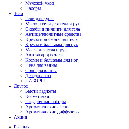
Мужской уход
Наборы
Тело
Гели для душа
Мыло и гели для тела и рук
Скрабы и пилинги для тела
Антицеллюлитные средства
Кремы и лосьоны для тела
Кремы и бальзамы для рук
Масла для тела и рук
Автозагар для тела
Кремы и бальзамы для ног
Пена для ванны
Соль для ванны
Дезодоранты
НАБОРЫ
Другое
Бьюти-гаджеты
Косметички
Подарочные наборы
Ароматические свечи
Ароматические диффузоры
Акции
Главная