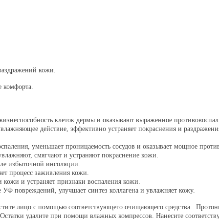
 раздражений кожи.
 комфорта.
жизнеспособность клеток дермы и оказывают выраженное противовоспал
увлажняющее действие, эффективно устраняет покраснения и раздражени
воспаления, уменьшает проницаемость сосудов и оказывает мощное проти
увлажняют, смягчают и устраняют покраснение кожи.
осле избыточной инсоляции.
яет процесс заживления кожи.
и кожи и устраняет признаки воспаления кожи.
 УФ повреждений, улучшает синтез коллагена и увлажняет кожу.
истите лицо с помощью соответствующего очищающего средства. Протон
. Остатки удалите при помощи влажных компрессов. Нанесите соответст