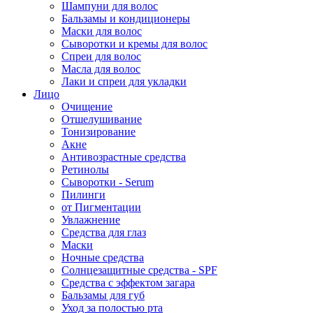
Шампуни для волос
Бальзамы и кондиционеры
Маски для волос
Сыворотки и кремы для волос
Спреи для волос
Масла для волос
Лаки и спреи для укладки
Лицо
Очищение
Отшелушивание
Тонизирование
Акне
Антивозрастные средства
Ретинолы
Сыворотки - Serum
Пилинги
от Пигментации
Увлажнение
Средства для глаз
Маски
Ночные средства
Солнцезащитные средства - SPF
Средства c эффектом загара
Бальзамы для губ
Уход за полостью рта