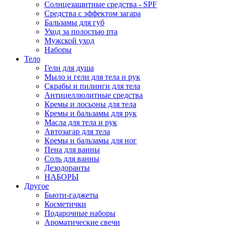
Солнцезащитные средства - SPF
Средства c эффектом загара
Бальзамы для губ
Уход за полостью рта
Мужской уход
Наборы
Тело
Гели для душа
Мыло и гели для тела и рук
Скрабы и пилинги для тела
Антицеллюлитные средства
Кремы и лосьоны для тела
Кремы и бальзамы для рук
Масла для тела и рук
Автозагар для тела
Кремы и бальзамы для ног
Пена для ванны
Соль для ванны
Дезодоранты
НАБОРЫ
Другое
Бьюти-гаджеты
Косметички
Подарочные наборы
Ароматические свечи