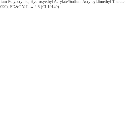
odium Polyacrylate, Hydroxyethyl Acrylate/Sodium Acryloyldimethyl Taurate
2090), FD&C Yellow # 5 (CI 19140)