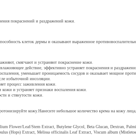
нения покраснений и раздражений кожи.
пособность клеток дермы и оказывают выраженное противовоспалительн
лажняют, смягчают и устраняют покраснение кожи.
увлажняющее действие, эффективно устраняет покраснения и раздражени
 воспаления, уменьшает проницаемость сосудов и оказывает мощное прот
осле избыточной инсоляции.
ряет процесс заживления кожи.
и кожи и устраняет признаки воспаления кожи.
сти и стянутости кожи.
тонизируйте кожу.Нанесите небольшое количество крема на кожу лица, 
lium Flower/Leaf/Stem Extract, Butylene Glycol, Beta Glucan, Dextran, Palm
lus (Hops) Extract, Melissa officinalis Leaf Extract, Viscum album (Mistletoe