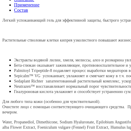
Применение
Состав
Легкий успокаивающий гель для эффективной защиты, быстрого устра
Растительные стволовые клетки кипрея узколистного повышают жизнес
Экстракты водяной лилии, хмеля, мелиссы, алоэ и розмарина ув
Бета-глюкан оказывает заживляющее, противовоспалительное и 
Palmitoyl Tripeptide-8 подавляет процесс выработки медиаторов
Sepicalm™ VG успокаивает, увлажняет и смягчает кожу в т.ч. п
Sedaplant Richter запатентованный растительный комплекс, уско
Neutrazen™ восстанавливает нормальный порог чувствительност
Гиалуроновая кислота увлажняет и способствует устранению сухо
Для любого типа кожи (особенно для чувствительной).
Очистите лицо с помощью соответствующего очищающего средства. Про
вечером.
Water, Propanediol, Dimethicone, Sodium Hyaluronate, Epilobium Angustifo
alba Flower Extract, Foeniculum vulgare (Fennel) Fruit Extract, Humulus lupu