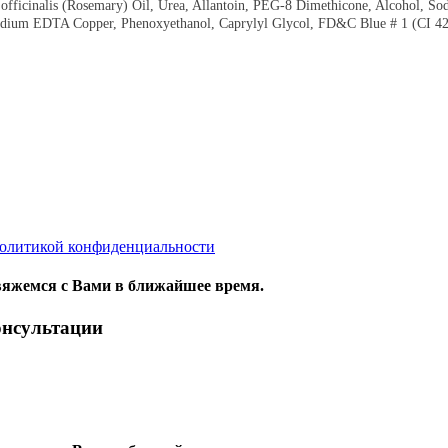
s officinalis (Rosemary) Oil, Urea, Allantoin, PEG-8 Dimethicone, Alcohol, S
sodium EDTA Copper, Phenoxyethanol, Caprylyl Glycol, FD&C Blue # 1 (CI 4
олитикой конфиденциальности
яжемся с Вами в ближайшее время.
онсультации