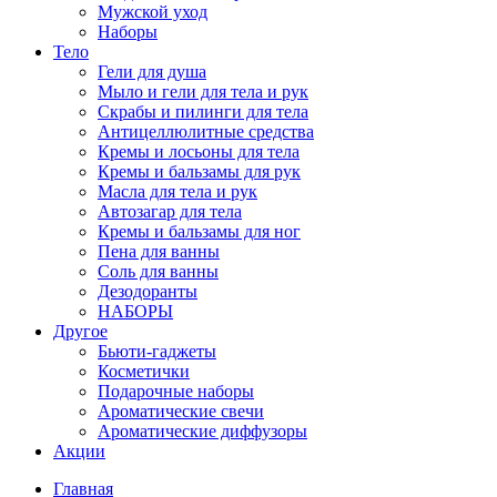
Мужской уход
Наборы
Тело
Гели для душа
Мыло и гели для тела и рук
Скрабы и пилинги для тела
Антицеллюлитные средства
Кремы и лосьоны для тела
Кремы и бальзамы для рук
Масла для тела и рук
Автозагар для тела
Кремы и бальзамы для ног
Пена для ванны
Соль для ванны
Дезодоранты
НАБОРЫ
Другое
Бьюти-гаджеты
Косметички
Подарочные наборы
Ароматические свечи
Ароматические диффузоры
Акции
Главная