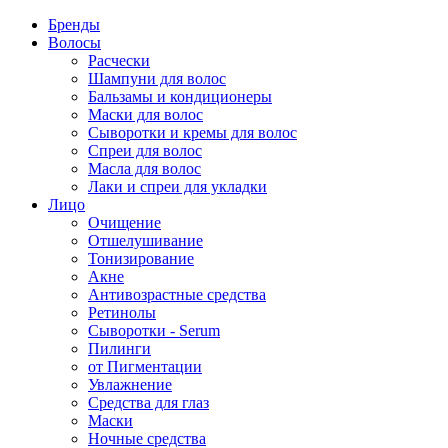
Бренды
Волосы
Расчески
Шампуни для волос
Бальзамы и кондиционеры
Маски для волос
Сыворотки и кремы для волос
Спреи для волос
Масла для волос
Лаки и спреи для укладки
Лицо
Очищение
Отшелушивание
Тонизирование
Акне
Антивозрастные средства
Ретинолы
Сыворотки - Serum
Пилинги
от Пигментации
Увлажнение
Средства для глаз
Маски
Ночные средства