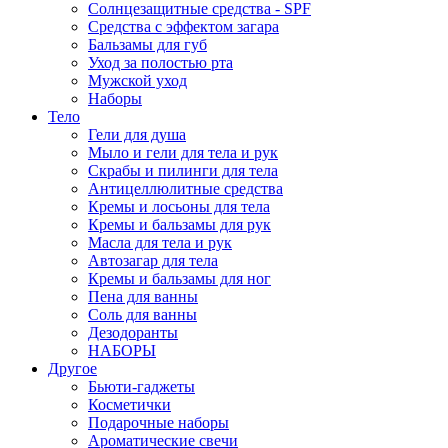
Солнцезащитные средства - SPF
Средства c эффектом загара
Бальзамы для губ
Уход за полостью рта
Мужской уход
Наборы
Тело
Гели для душа
Мыло и гели для тела и рук
Скрабы и пилинги для тела
Антицеллюлитные средства
Кремы и лосьоны для тела
Кремы и бальзамы для рук
Масла для тела и рук
Автозагар для тела
Кремы и бальзамы для ног
Пена для ванны
Соль для ванны
Дезодоранты
НАБОРЫ
Другое
Бьюти-гаджеты
Косметички
Подарочные наборы
Ароматические свечи