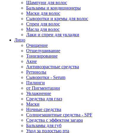
Шампуни для волос
Бальзамы и кондиционеры
Маски для волос
Сыворотки и кремы для волос
Спреи для волос
Масла для волос
Лаки и спреи для укладки
Лицо
Очищение
Отшелушивание
Тонизирование
Акне
Антивозрастные средства
Ретинолы
Сыворотки - Serum
Пилинги
от Пигментации
Увлажнение
Средства для глаз
Маски
Ночные средства
Солнцезащитные средства - SPF
Средства c эффектом загара
Бальзамы для губ
Уход за полостью рта