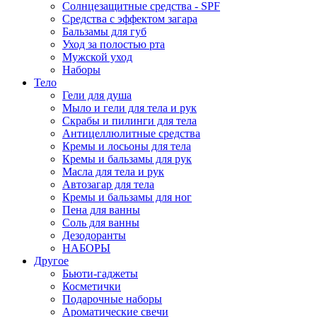
Солнцезащитные средства - SPF
Средства c эффектом загара
Бальзамы для губ
Уход за полостью рта
Мужской уход
Наборы
Тело
Гели для душа
Мыло и гели для тела и рук
Скрабы и пилинги для тела
Антицеллюлитные средства
Кремы и лосьоны для тела
Кремы и бальзамы для рук
Масла для тела и рук
Автозагар для тела
Кремы и бальзамы для ног
Пена для ванны
Соль для ванны
Дезодоранты
НАБОРЫ
Другое
Бьюти-гаджеты
Косметички
Подарочные наборы
Ароматические свечи