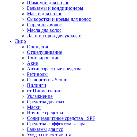
Шампуни для волос
Бальзамы и кондиционеры
Маски для волос
Сыворотки и кремы для волос
Спреи для волос
Масла для волос
Лаки и спреи для укладки
Лицо
Очищение
Отшелушивание
Тонизирование
Акне
Антивозрастные средства
Ретинолы
Сыворотки - Serum
Пилинги
от Пигментации
Увлажнение
Средства для глаз
Маски
Ночные средства
Солнцезащитные средства - SPF
Средства c эффектом загара
Бальзамы для губ
Уход за полостью рта