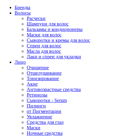
Бренды
Волосы
Расчески
Шампуни для волос
Бальзамы и кондиционеры
Маски для волос
Сыворотки и кремы для волос
Спреи для волос
Масла для волос
Лаки и спреи для укладки
Лицо
Очищение
Отшелушивание
Тонизирование
Акне
Антивозрастные средства
Ретинолы
Сыворотки - Serum
Пилинги
от Пигментации
Увлажнение
Средства для глаз
Маски
Ночные средства