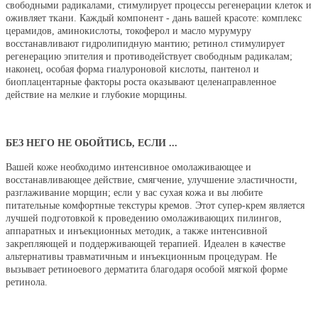
свободными радикалами, стимулирует процессы регенерации клеток и
оживляет ткани. Каждый компонент - дань вашей красоте: комплекс
церамидов, аминокислоты, токоферол и масло мурумуру
восстанавливают гидролипидную мантию; ретинол стимулирует
регенерацию эпителия и противодействует свободным радикалам;
наконец, особая форма гиалуроновой кислоты, пантенол и
биоплацентарные факторы роста оказывают целенаправленное
действие на мелкие и глубокие морщины.
БЕЗ НЕГО НЕ ОБОЙТИСЬ, ЕСЛИ ...
Вашей коже необходимо интенсивное омолаживающее и
восстанавливающее действие, смягчение, улучшение эластичности,
разглаживание морщин; если у вас сухая кожа и вы любите
питательные комфортные текстуры кремов. Этот супер-крем является
лучшей подготовкой к проведению омолаживающих пилингов,
аппаратных и инъекционных методик, а также интенсивной
закрепляющей и поддерживающей терапией. Идеален в качестве
альтернативы травматичным и инъекционным процедурам. Не
вызывает ретиноевого дерматита благодаря особой мягкой форме
ретинола.