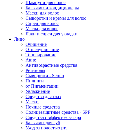
Шампуни для волос
Бальзамы и кондиционеры
Маски для волос
Сыворотки и кремы для волос
Спреи для волос
Масла для волос
Лаки и спреи для укладки
Лицо
Очищение
Отшелушивание
Тонизирование
Акне
Антивозрастные средства
Ретинолы
Сыворотки - Serum
Пилинги
от Пигментации
Увлажнение
Средства для глаз
Маски
Ночные средства
Солнцезащитные средства - SPF
Средства c эффектом загара
Бальзамы для губ
Уход за полостью рта