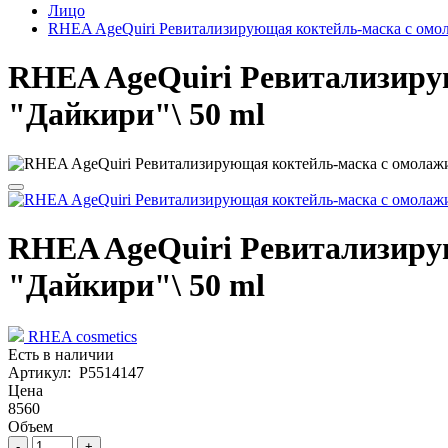
Лицо
RHEA AgeQuiri Ревитализирующая коктейль-маска с омо
RHEA AgeQuiri Ревитализиру
"Дайкири"\ 50 ml
RHEA AgeQuiri Ревитализиру
"Дайкири"\ 50 ml
RHEA cosmetics
Есть в наличии
Артикул: P5514147
Цена
8560
Объем
-
+