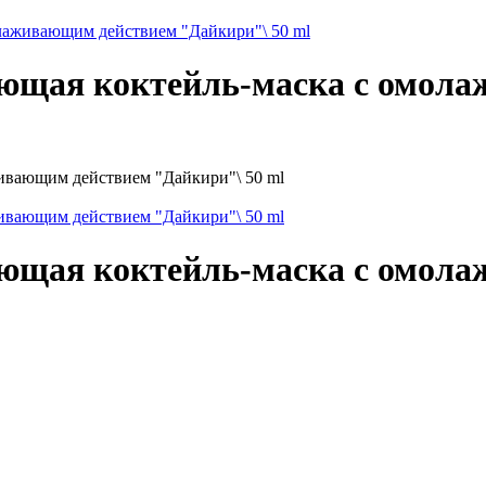
лаживающим действием "Дайкири"\ 50 ml
ющая коктейль-маска с омол
ющая коктейль-маска с омол