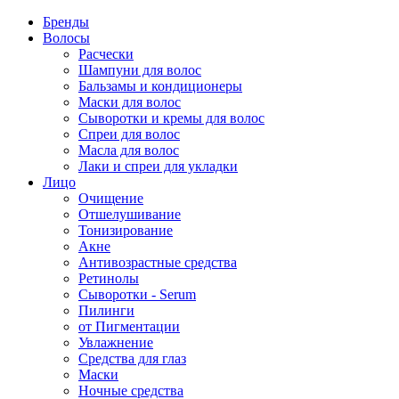
Бренды
Волосы
Расчески
Шампуни для волос
Бальзамы и кондиционеры
Маски для волос
Сыворотки и кремы для волос
Спреи для волос
Масла для волос
Лаки и спреи для укладки
Лицо
Очищение
Отшелушивание
Тонизирование
Акне
Антивозрастные средства
Ретинолы
Сыворотки - Serum
Пилинги
от Пигментации
Увлажнение
Средства для глаз
Маски
Ночные средства