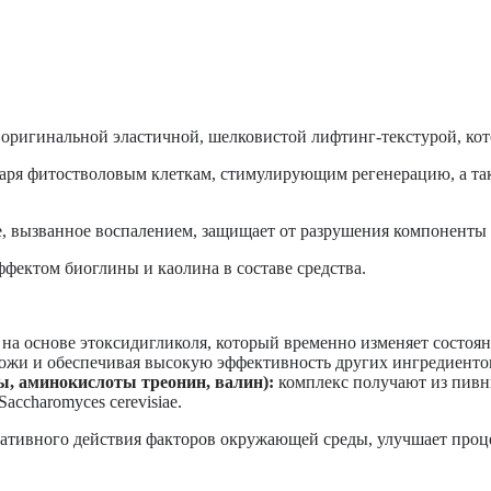
оригинальной эластичной, шелковистой лифтинг-текстурой, кото
ря фитостволовым клеткам, стимулирующим регенерацию, а так
е, вызванное воспалением, защищает от разрушения компоненты
ектом биоглины и каолина в составе средства.
на основе этоксидигликоля, который временно изменяет состоя
ожи и обеспечивая высокую эффективность других ингредиентов,
ы, аминокислоты треонин, валин):
комплекс получают из пивн
ccharomyces cerevisiae.
гативного действия факторов окружающей среды, улучшает проц