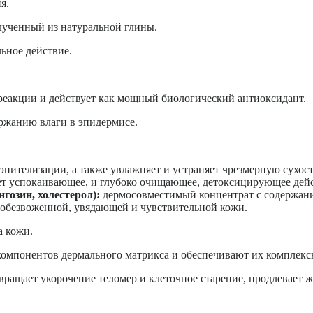
я.
лученный из натуральной глины.
ьное действие.
реакции и действует как мощный биологический антиоксидант.
ержанию влаги в эпидермисе.
 эпителизации, а также увлажняет и устраняет чрезмерную сухост
ет успокаивающее, и глубоко очищающее, детоксицирующее дей
гозин, холестерол):
дермосовместимый концентрат с содержание
обезвоженной, увядающей и чувствительной кожи.
а кожи.
омпонентов дермального матрикса и обеспечивают их комплекс
вращает укорочение теломер и клеточное старение, продлевает 