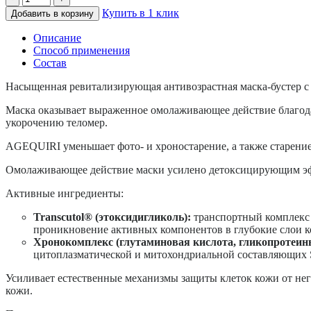
Купить в 1 клик
Добавить в корзину
Описание
Способ применения
Состав
Насыщенная ревитализирующая антивозрастная маска-бустер с 
Маска оказывает выраженное омолаживающее действие благода
укорочению теломер.
AGEQUIRI уменьшает фото- и хроностарение, а также старени
Омолаживающее действие маски усилено детоксицирующим эфф
Активные ингредиенты:
Transcutol® (этоксидигликоль):
транспортный комплекс 
проникновение активных компонентов в глубокие слои к
Хронокомплекс (глутаминовая кислота, гликопротеин
цитоплазматической и митохондриальной составляющих Sa
Усиливает естественные механизмы защиты клеток кожи от не
кожи.