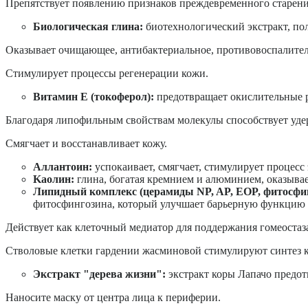
Препятствует появлению признаков преждевременного старени
Биологическая глина:
биотехнологический экстракт, по
Оказывает очищающее, антибактериальное, противовоспалител
Стимулирует процессы регенерации кожи.
Витамин Е (токоферол):
предотвращает окислительные 
Благодаря липофильным свойствам молекулы способствует уд
Смягчает и восстанавливает кожу.
Аллантоин:
успокаивает, смягчает, стимулирует процесс
Kаолин:
глина, богатая кремнием и алюминием, оказыва
Липидный комплекс (церамиды NP, AP, EOP, фитосфин
фитосфингозина, который улучшает барьерную функцию 
Действует как клеточный медиатор для поддержания гомеостаз
Стволовые клетки гардении жасминовой стимулируют синтез к
Экстракт "дерева жизни":
экстракт коры Лапачо предот
Наносите маску от центра лица к периферии.