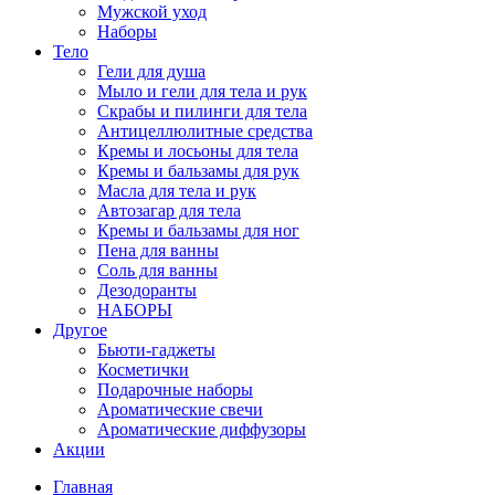
Мужской уход
Наборы
Тело
Гели для душа
Мыло и гели для тела и рук
Скрабы и пилинги для тела
Антицеллюлитные средства
Кремы и лосьоны для тела
Кремы и бальзамы для рук
Масла для тела и рук
Автозагар для тела
Кремы и бальзамы для ног
Пена для ванны
Соль для ванны
Дезодоранты
НАБОРЫ
Другое
Бьюти-гаджеты
Косметички
Подарочные наборы
Ароматические свечи
Ароматические диффузоры
Акции
Главная