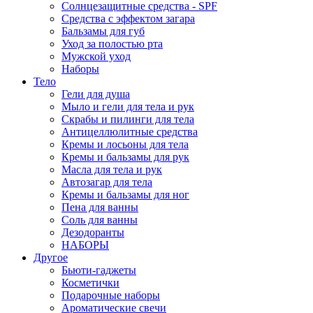
Солнцезащитные средства - SPF
Средства c эффектом загара
Бальзамы для губ
Уход за полостью рта
Мужской уход
Наборы
Тело
Гели для душа
Мыло и гели для тела и рук
Скрабы и пилинги для тела
Антицеллюлитные средства
Кремы и лосьоны для тела
Кремы и бальзамы для рук
Масла для тела и рук
Автозагар для тела
Кремы и бальзамы для ног
Пена для ванны
Соль для ванны
Дезодоранты
НАБОРЫ
Другое
Бьюти-гаджеты
Косметички
Подарочные наборы
Ароматические свечи