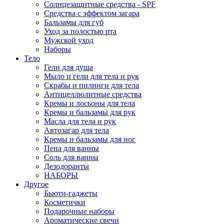
Солнцезащитные средства - SPF
Средства c эффектом загара
Бальзамы для губ
Уход за полостью рта
Мужской уход
Наборы
Тело
Гели для душа
Мыло и гели для тела и рук
Скрабы и пилинги для тела
Антицеллюлитные средства
Кремы и лосьоны для тела
Кремы и бальзамы для рук
Масла для тела и рук
Автозагар для тела
Кремы и бальзамы для ног
Пена для ванны
Соль для ванны
Дезодоранты
НАБОРЫ
Другое
Бьюти-гаджеты
Косметички
Подарочные наборы
Ароматические свечи