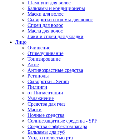
Шампуни для волос
Бальзамы и кондиционеры
Маски для волос
Сыворотки и кремы для волос
Спреи для волос
Масла для волос
Лаки и спреи для укладки
Лицо
Очищение
Отшелушивание
Тонизирование
Акне
Антивозрастные средства
Ретинолы
Сыворотки - Serum
Пилинги
от Пигментации
Увлажнение
Средства для глаз
Маски
Ночные средства
Солнцезащитные средства - SPF
Средства c эффектом загара
Бальзамы для губ
Уход за полостью рта