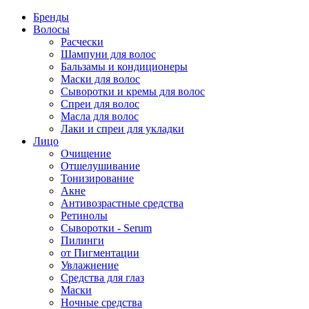
Бренды
Волосы
Расчески
Шампуни для волос
Бальзамы и кондиционеры
Маски для волос
Сыворотки и кремы для волос
Спреи для волос
Масла для волос
Лаки и спреи для укладки
Лицо
Очищение
Отшелушивание
Тонизирование
Акне
Антивозрастные средства
Ретинолы
Сыворотки - Serum
Пилинги
от Пигментации
Увлажнение
Средства для глаз
Маски
Ночные средства