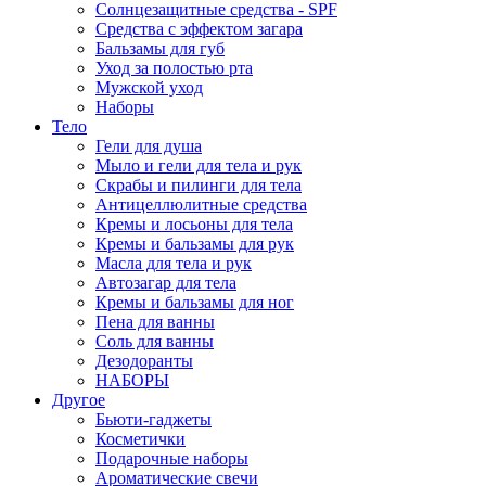
Солнцезащитные средства - SPF
Средства c эффектом загара
Бальзамы для губ
Уход за полостью рта
Мужской уход
Наборы
Тело
Гели для душа
Мыло и гели для тела и рук
Скрабы и пилинги для тела
Антицеллюлитные средства
Кремы и лосьоны для тела
Кремы и бальзамы для рук
Масла для тела и рук
Автозагар для тела
Кремы и бальзамы для ног
Пена для ванны
Соль для ванны
Дезодоранты
НАБОРЫ
Другое
Бьюти-гаджеты
Косметички
Подарочные наборы
Ароматические свечи