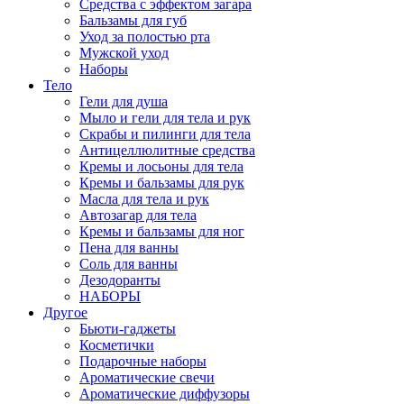
Средства c эффектом загара
Бальзамы для губ
Уход за полостью рта
Мужской уход
Наборы
Тело
Гели для душа
Мыло и гели для тела и рук
Скрабы и пилинги для тела
Антицеллюлитные средства
Кремы и лосьоны для тела
Кремы и бальзамы для рук
Масла для тела и рук
Автозагар для тела
Кремы и бальзамы для ног
Пена для ванны
Соль для ванны
Дезодоранты
НАБОРЫ
Другое
Бьюти-гаджеты
Косметички
Подарочные наборы
Ароматические свечи
Ароматические диффузоры