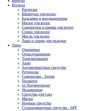
Бренды
Волосы
Расчески
Шампуни для волос
Бальзамы и кондиционеры
Маски для волос
Сыворотки и кремы для волос
Спреи для волос
Масла для волос
Лаки и спреи для укладки
Лицо
Очищение
Отшелушивание
Тонизирование
Акне
Антивозрастные средства
Ретинолы
Сыворотки - Serum
Пилинги
от Пигментации
Увлажнение
Средства для глаз
Маски
Ночные средства
Солнцезащитные средства - SPF