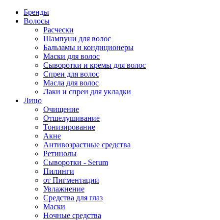
Бренды
Волосы
Расчески
Шампуни для волос
Бальзамы и кондиционеры
Маски для волос
Сыворотки и кремы для волос
Спреи для волос
Масла для волос
Лаки и спреи для укладки
Лицо
Очищение
Отшелушивание
Тонизирование
Акне
Антивозрастные средства
Ретинолы
Сыворотки - Serum
Пилинги
от Пигментации
Увлажнение
Средства для глаз
Маски
Ночные средства