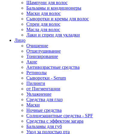
Шампуни для волос
Бальзамы и кондиционеры
Маски для волос
Сыворотки и кремы для волос
Спреи для волос
Масла для волос
Лаки и спреи для укладки
Лицо
Очищение
Отшелушивание
Тонизирование
Акне
Антивозрастные средства
Ретинолы
Сыворотки - Serum
Пилинги
от Пигментации
Увлажнение
Средства для глаз
Маски
Ночные средства
Солнцезащитные средства - SPF
Средства c эффектом загара
Бальзамы для губ
Уход за полостью рта