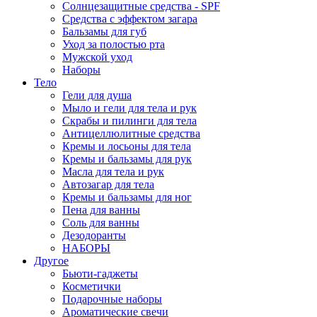
Солнцезащитные средства - SPF
Средства c эффектом загара
Бальзамы для губ
Уход за полостью рта
Мужской уход
Наборы
Тело
Гели для душа
Мыло и гели для тела и рук
Скрабы и пилинги для тела
Антицеллюлитные средства
Кремы и лосьоны для тела
Кремы и бальзамы для рук
Масла для тела и рук
Автозагар для тела
Кремы и бальзамы для ног
Пена для ванны
Соль для ванны
Дезодоранты
НАБОРЫ
Другое
Бьюти-гаджеты
Косметички
Подарочные наборы
Ароматические свечи