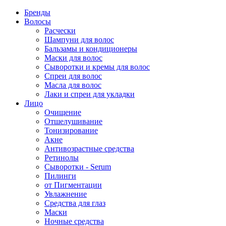
Бренды
Волосы
Расчески
Шампуни для волос
Бальзамы и кондиционеры
Маски для волос
Сыворотки и кремы для волос
Спреи для волос
Масла для волос
Лаки и спреи для укладки
Лицо
Очищение
Отшелушивание
Тонизирование
Акне
Антивозрастные средства
Ретинолы
Сыворотки - Serum
Пилинги
от Пигментации
Увлажнение
Средства для глаз
Маски
Ночные средства