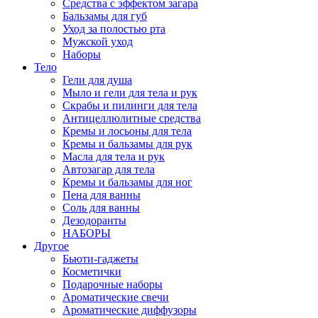
Средства c эффектом загара
Бальзамы для губ
Уход за полостью рта
Мужской уход
Наборы
Тело
Гели для душа
Мыло и гели для тела и рук
Скрабы и пилинги для тела
Антицеллюлитные средства
Кремы и лосьоны для тела
Кремы и бальзамы для рук
Масла для тела и рук
Автозагар для тела
Кремы и бальзамы для ног
Пена для ванны
Соль для ванны
Дезодоранты
НАБОРЫ
Другое
Бьюти-гаджеты
Косметички
Подарочные наборы
Ароматические свечи
Ароматические диффузоры