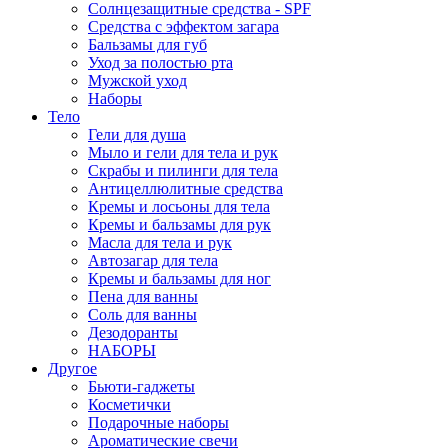
Солнцезащитные средства - SPF
Средства c эффектом загара
Бальзамы для губ
Уход за полостью рта
Мужской уход
Наборы
Тело
Гели для душа
Мыло и гели для тела и рук
Скрабы и пилинги для тела
Антицеллюлитные средства
Кремы и лосьоны для тела
Кремы и бальзамы для рук
Масла для тела и рук
Автозагар для тела
Кремы и бальзамы для ног
Пена для ванны
Соль для ванны
Дезодоранты
НАБОРЫ
Другое
Бьюти-гаджеты
Косметички
Подарочные наборы
Ароматические свечи