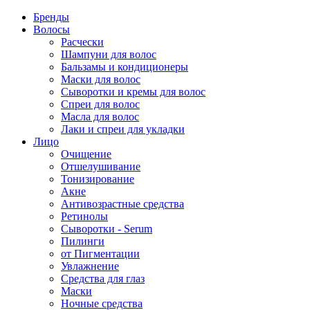
Бренды
Волосы
Расчески
Шампуни для волос
Бальзамы и кондиционеры
Маски для волос
Сыворотки и кремы для волос
Спреи для волос
Масла для волос
Лаки и спреи для укладки
Лицо
Очищение
Отшелушивание
Тонизирование
Акне
Антивозрастные средства
Ретинолы
Сыворотки - Serum
Пилинги
от Пигментации
Увлажнение
Средства для глаз
Маски
Ночные средства