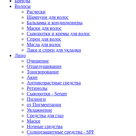
Бренды
Волосы
Расчески
Шампуни для волос
Бальзамы и кондиционеры
Маски для волос
Сыворотки и кремы для волос
Спреи для волос
Масла для волос
Лаки и спреи для укладки
Лицо
Очищение
Отшелушивание
Тонизирование
Акне
Антивозрастные средства
Ретинолы
Сыворотки - Serum
Пилинги
от Пигментации
Увлажнение
Средства для глаз
Маски
Ночные средства
Солнцезащитные средства - SPF