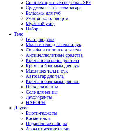
Солнцезащитные средства - SPF
Средства c эффектом загара
Бальзамы для губ
Уход за полостью рта
Мужской уход
Наборы
Тело
Гели для душа
Мыло и гели для тела и рук
Скрабы и пилинги для тела
Антицеллюлитные средства
Кремы и лосьоны для тела
Кремы и бальзамы для рук
Масла для тела и рук
Автозагар для тела
Кремы и бальзамы для ног
Пена для ванны
Соль для ванны
Дезодоранты
НАБОРЫ
Другое
Бьюти-гаджеты
Косметички
Подарочные наборы
Ароматические свечи