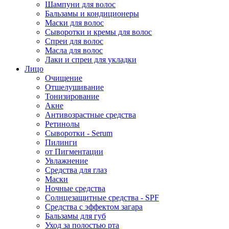
Шампуни для волос
Бальзамы и кондиционеры
Маски для волос
Сыворотки и кремы для волос
Спреи для волос
Масла для волос
Лаки и спреи для укладки
Лицо
Очищение
Отшелушивание
Тонизирование
Акне
Антивозрастные средства
Ретинолы
Сыворотки - Serum
Пилинги
от Пигментации
Увлажнение
Средства для глаз
Маски
Ночные средства
Солнцезащитные средства - SPF
Средства c эффектом загара
Бальзамы для губ
Уход за полостью рта