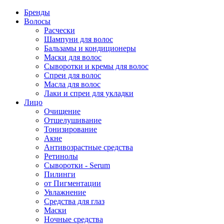
Бренды
Волосы
Расчески
Шампуни для волос
Бальзамы и кондиционеры
Маски для волос
Сыворотки и кремы для волос
Спреи для волос
Масла для волос
Лаки и спреи для укладки
Лицо
Очищение
Отшелушивание
Тонизирование
Акне
Антивозрастные средства
Ретинолы
Сыворотки - Serum
Пилинги
от Пигментации
Увлажнение
Средства для глаз
Маски
Ночные средства