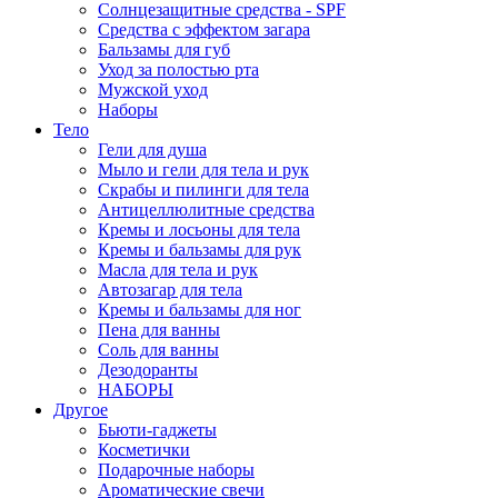
Солнцезащитные средства - SPF
Средства c эффектом загара
Бальзамы для губ
Уход за полостью рта
Мужской уход
Наборы
Тело
Гели для душа
Мыло и гели для тела и рук
Скрабы и пилинги для тела
Антицеллюлитные средства
Кремы и лосьоны для тела
Кремы и бальзамы для рук
Масла для тела и рук
Автозагар для тела
Кремы и бальзамы для ног
Пена для ванны
Соль для ванны
Дезодоранты
НАБОРЫ
Другое
Бьюти-гаджеты
Косметички
Подарочные наборы
Ароматические свечи