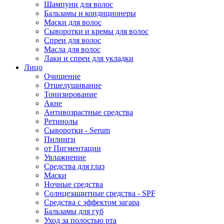
Шампуни для волос
Бальзамы и кондиционеры
Маски для волос
Сыворотки и кремы для волос
Спреи для волос
Масла для волос
Лаки и спреи для укладки
Лицо
Очищение
Отшелушивание
Тонизирование
Акне
Антивозрастные средства
Ретинолы
Сыворотки - Serum
Пилинги
от Пигментации
Увлажнение
Средства для глаз
Маски
Ночные средства
Солнцезащитные средства - SPF
Средства c эффектом загара
Бальзамы для губ
Уход за полостью рта