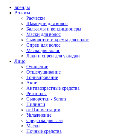
Бренды
Волосы
Расчески
Шампуни для волос
Бальзамы и кондиционеры
Маски для волос
Сыворотки и кремы для волос
Спреи для волос
Масла для волос
Лаки и спреи для укладки
Лицо
Очищение
Отшелушивание
Тонизирование
Акне
Антивозрастные средства
Ретинолы
Сыворотки - Serum
Пилинги
от Пигментации
Увлажнение
Средства для глаз
Маски
Ночные средства