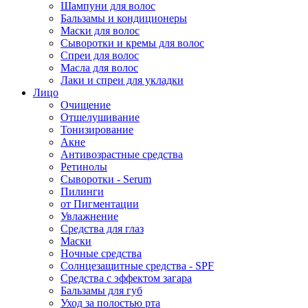
Шампуни для волос
Бальзамы и кондиционеры
Маски для волос
Сыворотки и кремы для волос
Спреи для волос
Масла для волос
Лаки и спреи для укладки
Лицо
Очищение
Отшелушивание
Тонизирование
Акне
Антивозрастные средства
Ретинолы
Сыворотки - Serum
Пилинги
от Пигментации
Увлажнение
Средства для глаз
Маски
Ночные средства
Солнцезащитные средства - SPF
Средства c эффектом загара
Бальзамы для губ
Уход за полостью рта