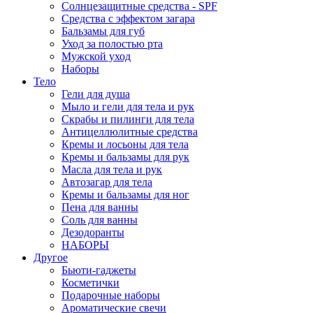
Солнцезащитные средства - SPF
Средства c эффектом загара
Бальзамы для губ
Уход за полостью рта
Мужской уход
Наборы
Тело
Гели для душа
Мыло и гели для тела и рук
Скрабы и пилинги для тела
Антицеллюлитные средства
Кремы и лосьоны для тела
Кремы и бальзамы для рук
Масла для тела и рук
Автозагар для тела
Кремы и бальзамы для ног
Пена для ванны
Соль для ванны
Дезодоранты
НАБОРЫ
Другое
Бьюти-гаджеты
Косметички
Подарочные наборы
Ароматические свечи