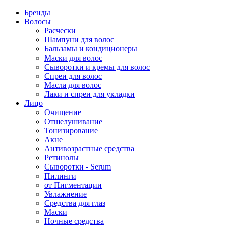
Бренды
Волосы
Расчески
Шампуни для волос
Бальзамы и кондиционеры
Маски для волос
Сыворотки и кремы для волос
Спреи для волос
Масла для волос
Лаки и спреи для укладки
Лицо
Очищение
Отшелушивание
Тонизирование
Акне
Антивозрастные средства
Ретинолы
Сыворотки - Serum
Пилинги
от Пигментации
Увлажнение
Средства для глаз
Маски
Ночные средства