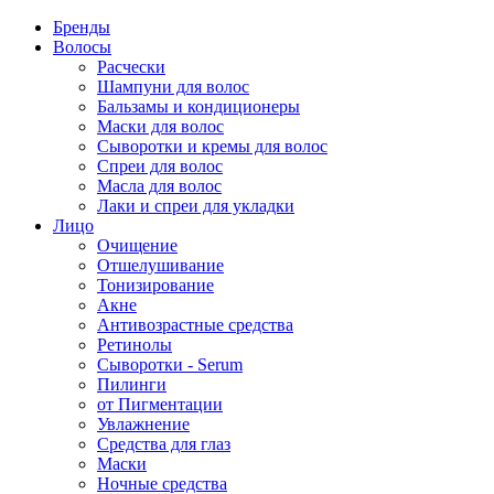
Бренды
Волосы
Расчески
Шампуни для волос
Бальзамы и кондиционеры
Маски для волос
Сыворотки и кремы для волос
Спреи для волос
Масла для волос
Лаки и спреи для укладки
Лицо
Очищение
Отшелушивание
Тонизирование
Акне
Антивозрастные средства
Ретинолы
Сыворотки - Serum
Пилинги
от Пигментации
Увлажнение
Средства для глаз
Маски
Ночные средства