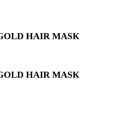
4К GOLD НAIR МАSК
4К GOLD НAIR МАSК