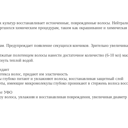
х культур восстанавливает истонченные, поврежденные волосы. Нейтрали
ергшихся химическим процедурам, таким как окрашивание и химическая 
сам. Предупреждает появление секущихся кончиков. Зрительно увеличива
е полотенцем волосы нанести достаточное количество (6-10 мл) маски 
снуть теплой водой.
идант
екса волос, придают им эластичность
 глубоко питают и увлажняют волосы, восстанавливая защитный слой
ты, имеющие микромолекулы глубоко проникают в стержень волоса восс
 от УФО
у волоса, увлажняя и восстанавливая повреждения, увеличивая диаметр