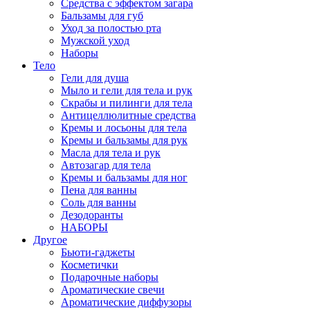
Средства c эффектом загара
Бальзамы для губ
Уход за полостью рта
Мужской уход
Наборы
Тело
Гели для душа
Мыло и гели для тела и рук
Скрабы и пилинги для тела
Антицеллюлитные средства
Кремы и лосьоны для тела
Кремы и бальзамы для рук
Масла для тела и рук
Автозагар для тела
Кремы и бальзамы для ног
Пена для ванны
Соль для ванны
Дезодоранты
НАБОРЫ
Другое
Бьюти-гаджеты
Косметички
Подарочные наборы
Ароматические свечи
Ароматические диффузоры