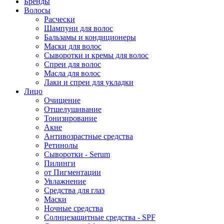
Бренды
Волосы
Расчески
Шампуни для волос
Бальзамы и кондиционеры
Маски для волос
Сыворотки и кремы для волос
Спреи для волос
Масла для волос
Лаки и спреи для укладки
Лицо
Очищение
Отшелушивание
Тонизирование
Акне
Антивозрастные средства
Ретинолы
Сыворотки - Serum
Пилинги
от Пигментации
Увлажнение
Средства для глаз
Маски
Ночные средства
Солнцезащитные средства - SPF