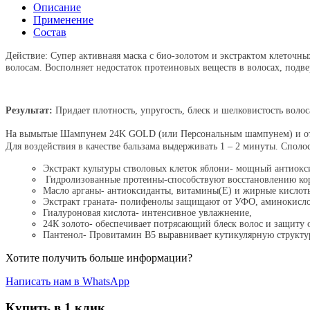
Описание
Применение
Состав
Действие: Супер активнаяя маска с био-золотом и экстрактом клеточны
волосам. Восполняет недостаток протеиновых веществ в волосах, подв
Результат:
Придает плотность, упругость, блеск и шелковистость воло
На вымытые Шампунем 24K GOLD (или Персональным шампунем) и отжаты
Для воздействия в качестве бальзама выдерживать 1 – 2 минуты. Споло
Экстракт культуры стволовых клеток яблони- мощный антиокс
Гидролизованные протеины-способствуют восстановлению корт
Масло арганы- антиоксиданты, витамины(Е) и жирные кислоты
Экстракт граната- полифенолы защищают от УФО, аминокисло
Гиалуроновая кислота- интенсивное увлажнение,
24К золото- обеспечивает потрясающий блеск волос и защиту
Пантенол- Провитамин В5 выравнивает кутикулярную структур
Хотите получить больше информации?
Написать нам в WhatsApp
Купить в 1 клик