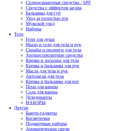
Солнцезащитные средства - SPF
Средства c эффектом загара
Бальзамы для губ
Уход за полостью рта
Мужской уход
Наборы
Тело
Гели для душа
Мыло и гели для тела и рук
Скрабы и пилинги для тела
Антицеллюлитные средства
Кремы и лосьоны для тела
Кремы и бальзамы для рук
Масла для тела и рук
Автозагар для тела
Кремы и бальзамы для ног
Пена для ванны
Соль для ванны
Дезодоранты
НАБОРЫ
Другое
Бьюти-гаджеты
Косметички
Подарочные наборы
Ароматические свечи