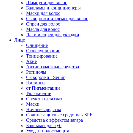
Шампуни для волос
Бальзамы и кондиционеры
Маски для волос
Сыворотки и кремы для волос
Спреи для волос
Масла для волос
Лаки и спреи для укладки
Лицо
Очищение
Отшелушивание
Тонизирование
Акне
Антивозрастные средства
Ретинолы
Сыворотки - Serum
Пилинги
от Пигментации
Увлажнение
Средства для глаз
Маски
Ночные средства
Солнцезащитные средства - SPF
Средства c эффектом загара
Бальзамы для губ
Уход за полостью рта