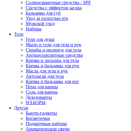
Солнцезащитные средства - SPF
Средства c эффектом загара
Бальзамы для губ
Уход за полостью рта
Мужской уход
Наборы
Тело
Гели для душа
Мыло и гели для тела и рук
Скрабы и пилинги для тела
Антицеллюлитные средства
Кремы и лосьоны для тела
Кремы и бальзамы для рук
Масла для тела и рук
Автозагар для тела
Кремы и бальзамы для ног
Пена для ванны
Соль для ванны
Дезодоранты
НАБОРЫ
Другое
Бьюти-гаджеты
Косметички
Подарочные наборы
Ароматические свечи