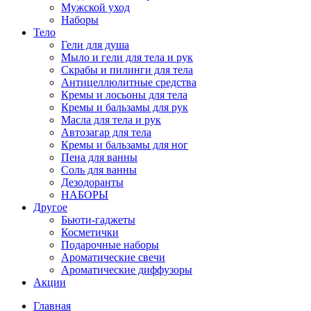
Мужской уход
Наборы
Тело
Гели для душа
Мыло и гели для тела и рук
Скрабы и пилинги для тела
Антицеллюлитные средства
Кремы и лосьоны для тела
Кремы и бальзамы для рук
Масла для тела и рук
Автозагар для тела
Кремы и бальзамы для ног
Пена для ванны
Соль для ванны
Дезодоранты
НАБОРЫ
Другое
Бьюти-гаджеты
Косметички
Подарочные наборы
Ароматические свечи
Ароматические диффузоры
Акции
Главная