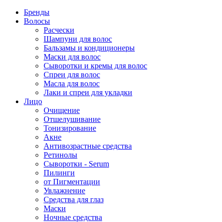
Бренды
Волосы
Расчески
Шампуни для волос
Бальзамы и кондиционеры
Маски для волос
Сыворотки и кремы для волос
Спреи для волос
Масла для волос
Лаки и спреи для укладки
Лицо
Очищение
Отшелушивание
Тонизирование
Акне
Антивозрастные средства
Ретинолы
Сыворотки - Serum
Пилинги
от Пигментации
Увлажнение
Средства для глаз
Маски
Ночные средства