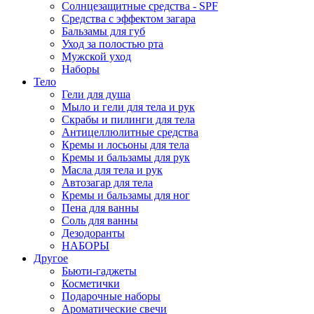
Солнцезащитные средства - SPF
Средства c эффектом загара
Бальзамы для губ
Уход за полостью рта
Мужской уход
Наборы
Тело
Гели для душа
Мыло и гели для тела и рук
Скрабы и пилинги для тела
Антицеллюлитные средства
Кремы и лосьоны для тела
Кремы и бальзамы для рук
Масла для тела и рук
Автозагар для тела
Кремы и бальзамы для ног
Пена для ванны
Соль для ванны
Дезодоранты
НАБОРЫ
Другое
Бьюти-гаджеты
Косметички
Подарочные наборы
Ароматические свечи