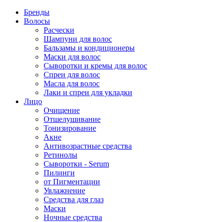
Бренды
Волосы
Расчески
Шампуни для волос
Бальзамы и кондиционеры
Маски для волос
Сыворотки и кремы для волос
Спреи для волос
Масла для волос
Лаки и спреи для укладки
Лицо
Очищение
Отшелушивание
Тонизирование
Акне
Антивозрастные средства
Ретинолы
Сыворотки - Serum
Пилинги
от Пигментации
Увлажнение
Средства для глаз
Маски
Ночные средства