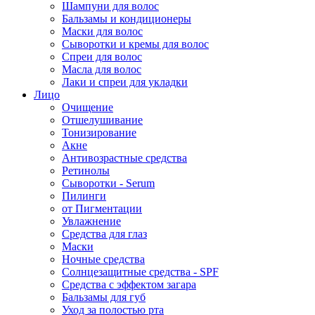
Шампуни для волос
Бальзамы и кондиционеры
Маски для волос
Сыворотки и кремы для волос
Спреи для волос
Масла для волос
Лаки и спреи для укладки
Лицо
Очищение
Отшелушивание
Тонизирование
Акне
Антивозрастные средства
Ретинолы
Сыворотки - Serum
Пилинги
от Пигментации
Увлажнение
Средства для глаз
Маски
Ночные средства
Солнцезащитные средства - SPF
Средства c эффектом загара
Бальзамы для губ
Уход за полостью рта