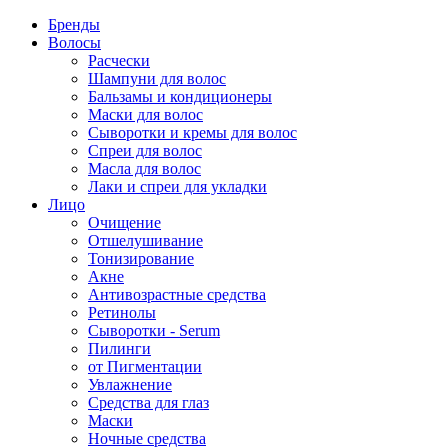
Бренды
Волосы
Расчески
Шампуни для волос
Бальзамы и кондиционеры
Маски для волос
Сыворотки и кремы для волос
Спреи для волос
Масла для волос
Лаки и спреи для укладки
Лицо
Очищение
Отшелушивание
Тонизирование
Акне
Антивозрастные средства
Ретинолы
Сыворотки - Serum
Пилинги
от Пигментации
Увлажнение
Средства для глаз
Маски
Ночные средства