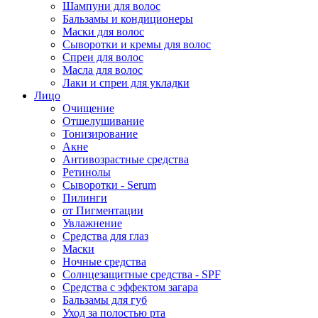
Шампуни для волос
Бальзамы и кондиционеры
Маски для волос
Сыворотки и кремы для волос
Спреи для волос
Масла для волос
Лаки и спреи для укладки
Лицо
Очищение
Отшелушивание
Тонизирование
Акне
Антивозрастные средства
Ретинолы
Сыворотки - Serum
Пилинги
от Пигментации
Увлажнение
Средства для глаз
Маски
Ночные средства
Солнцезащитные средства - SPF
Средства c эффектом загара
Бальзамы для губ
Уход за полостью рта