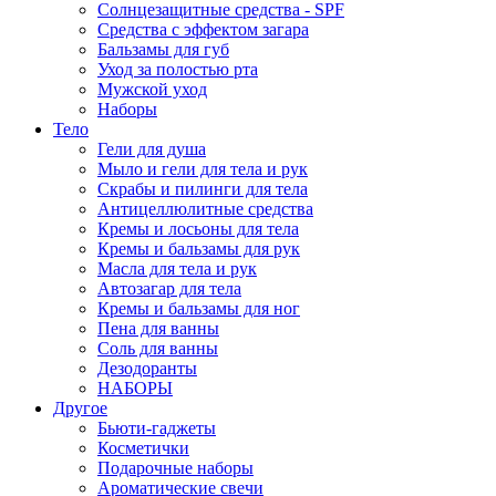
Солнцезащитные средства - SPF
Средства c эффектом загара
Бальзамы для губ
Уход за полостью рта
Мужской уход
Наборы
Тело
Гели для душа
Мыло и гели для тела и рук
Скрабы и пилинги для тела
Антицеллюлитные средства
Кремы и лосьоны для тела
Кремы и бальзамы для рук
Масла для тела и рук
Автозагар для тела
Кремы и бальзамы для ног
Пена для ванны
Соль для ванны
Дезодоранты
НАБОРЫ
Другое
Бьюти-гаджеты
Косметички
Подарочные наборы
Ароматические свечи