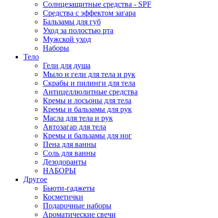
Солнцезащитные средства - SPF
Средства c эффектом загара
Бальзамы для губ
Уход за полостью рта
Мужской уход
Наборы
Тело
Гели для душа
Мыло и гели для тела и рук
Скрабы и пилинги для тела
Антицеллюлитные средства
Кремы и лосьоны для тела
Кремы и бальзамы для рук
Масла для тела и рук
Автозагар для тела
Кремы и бальзамы для ног
Пена для ванны
Соль для ванны
Дезодоранты
НАБОРЫ
Другое
Бьюти-гаджеты
Косметички
Подарочные наборы
Ароматические свечи