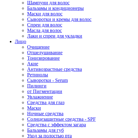
Шампуни для волос
Бальзамы и кондиционеры
Маски для волос
Сыворотки и кремы для волос
Спреи для волос
Масла для волос
Лаки и спреи для укладки
Лицо
Очищение
Отшелушивание
Тонизирование
Акне
Антивозрастные средства
Ретинолы
Сыворотки - Serum
Пилинги
от Пигментации
Увлажнение
Средства для глаз
Маски
Ночные средства
Солнцезащитные средства - SPF
Средства c эффектом загара
Бальзамы для губ
Уход за полостью рта