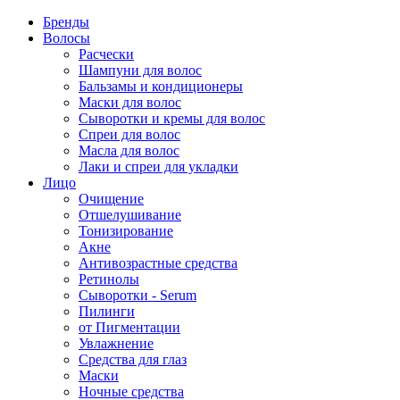
Бренды
Волосы
Расчески
Шампуни для волос
Бальзамы и кондиционеры
Маски для волос
Сыворотки и кремы для волос
Спреи для волос
Масла для волос
Лаки и спреи для укладки
Лицо
Очищение
Отшелушивание
Тонизирование
Акне
Антивозрастные средства
Ретинолы
Сыворотки - Serum
Пилинги
от Пигментации
Увлажнение
Средства для глаз
Маски
Ночные средства