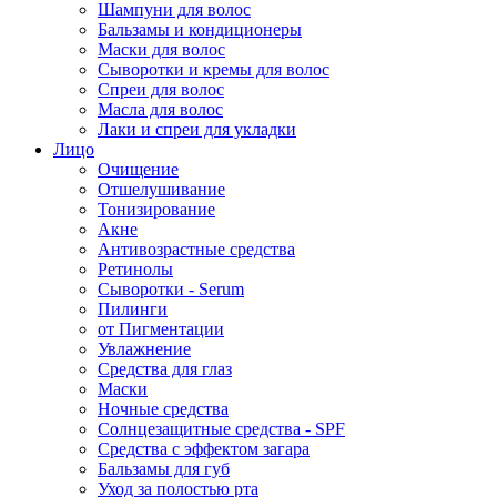
Шампуни для волос
Бальзамы и кондиционеры
Маски для волос
Сыворотки и кремы для волос
Спреи для волос
Масла для волос
Лаки и спреи для укладки
Лицо
Очищение
Отшелушивание
Тонизирование
Акне
Антивозрастные средства
Ретинолы
Сыворотки - Serum
Пилинги
от Пигментации
Увлажнение
Средства для глаз
Маски
Ночные средства
Солнцезащитные средства - SPF
Средства c эффектом загара
Бальзамы для губ
Уход за полостью рта