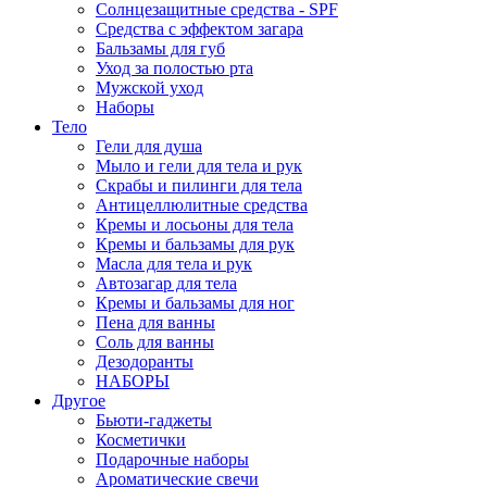
Солнцезащитные средства - SPF
Средства c эффектом загара
Бальзамы для губ
Уход за полостью рта
Мужской уход
Наборы
Тело
Гели для душа
Мыло и гели для тела и рук
Скрабы и пилинги для тела
Антицеллюлитные средства
Кремы и лосьоны для тела
Кремы и бальзамы для рук
Масла для тела и рук
Автозагар для тела
Кремы и бальзамы для ног
Пена для ванны
Соль для ванны
Дезодоранты
НАБОРЫ
Другое
Бьюти-гаджеты
Косметички
Подарочные наборы
Ароматические свечи