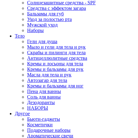
Солнцезащитные средства - SPF
Средства c эффектом загара
Бальзамы для губ
Уход за полостью рта
Мужской уход
Наборы
Тело
Гели для душа
Мыло и гели для тела и рук
Скрабы и пилинги для тела
Антицеллюлитные средства
Кремы и лосьоны для тела
Кремы и бальзамы для рук
Масла для тела и рук
Автозагар для тела
Кремы и бальзамы для ног
Пена для ванны
Соль для ванны
Дезодоранты
НАБОРЫ
Другое
Бьюти-гаджеты
Косметички
Подарочные наборы
Ароматические свечи