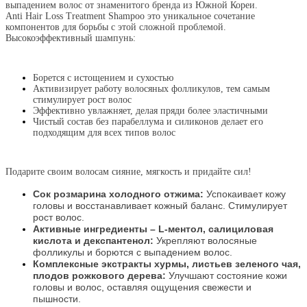
выпадением волос от знаменитого бренда из Южной Кореи.
Anti Hair Loss Treatment Shampoo это уникальное сочетание
компонентов для борьбы с этой сложной проблемой.
Высокоэффективный шампунь:
Борется с истощением и сухостью
Активизирует работу волосяных фолликулов, тем самым
стимулирует рост волос
Эффективно увлажняет, делая пряди более эластичными
Чистый состав без парабеллума и силиконов делает его
подходящим для всех типов волос
Подарите своим волосам сияние, мягкость и придайте сил!
Сок розмарина холодного отжима:
Успокаивает кожу
головы и восстанавливает кожный баланс. Стимулирует
рост волос.
Активные ингредиенты – L-ментол, салициловая
кислота и декспантенол:
Укрепляют волосяные
фолликулы и борются с выпадением волос.
Комплексные экстракты хурмы, листьев зеленого чая,
плодов рожкового дерева:
Улучшают состояние кожи
головы и волос, оставляя ощущения свежести и
пышности.