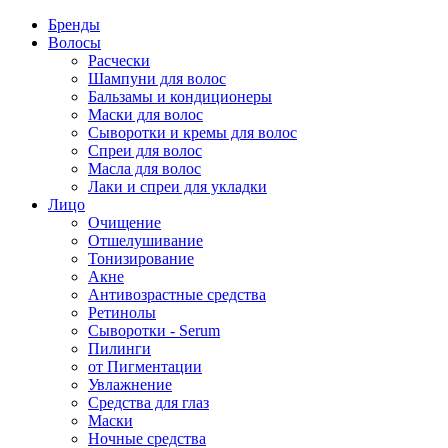
Бренды
Волосы
Расчески
Шампуни для волос
Бальзамы и кондиционеры
Маски для волос
Сыворотки и кремы для волос
Спреи для волос
Масла для волос
Лаки и спреи для укладки
Лицо
Очищение
Отшелушивание
Тонизирование
Акне
Антивозрастные средства
Ретинолы
Сыворотки - Serum
Пилинги
от Пигментации
Увлажнение
Средства для глаз
Маски
Ночные средства