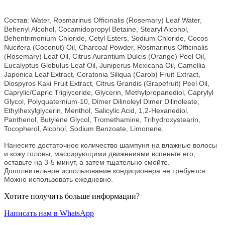
Состав: Water, Rosmarinus Officinalis (Rosemary) Leaf Water,
Behenyl Alcohol, Cocamidopropyl Betaine, Stearyl Alcohol,
Behentrimonium Chloride, Cetyl Esters, Sodium Chloride, Cocos
Nucifera (Coconut) Oil, Charcoal Powder, Rosmarinus Officinalis
(Rosemary) Leaf Oil, Citrus Aurantium Dulcis (Orange) Peel Oil,
Eucalyptus Globulus Leaf Oil, Juniperus Mexicana Oil, Camellia
Japonica Leaf Extract, Ceratonia Siliqua (Carob) Fruit Extract,
Diospyros Kaki Fruit Extract, Citrus Grandis (Grapefruit) Peel Oil,
Caprylic/Capric Triglyceride, Glycerin, Methylpropanediol, Caprylyl
Glycol, Polyquaternium-10, Dimer Dilinoleyl Dimer Dilinoleate,
Ethylhexylglycerin, Menthol, Salicylic Acid, 1,2-Hexanediol,
Panthenol, Butylene Glycol, Tromethamine, Trihydroxystearin,
Tocopherol, Alcohol, Sodium Benzoate, Limonene.
Нанесите достаточное количество шампуня на влажные волосы
и кожу головы, массирующими движениями вспеньте его,
оставьте на 3-5 минут, а затем тщательно смойте.
Дополнительное использование кондиционера не требуется.
Можно использовать ежедневно.
Хотите получить больше информации?
Написать нам в WhatsApp