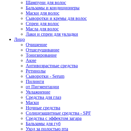
Шампуни для волос
Бальзамы и кондиционеры
Маски для волос
Сыворотки и кремы для волос
Спреи для волос
Масла для волос
Лаки и спреи для укладки
Лицо
Очищение
Отшелушивание
Тонизирование
Акне
Антивозрастные средства
Ретинолы
Сыворотки - Serum
Пилинги
от Пигментации
Увлажнение
Средства для глаз
Маски
Ночные средства
Солнцезащитные средства - SPF
Средства c эффектом загара
Бальзамы для губ
Уход за полостью рта